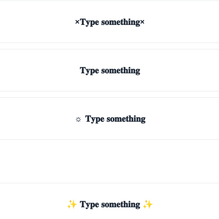
×𝐓𝐲𝐩𝐞 𝐬𝐨𝐦𝐞𝐭𝐡𝐢𝐧𝐠×
𝐓𝐲𝐩𝐞 𝐬𝐨𝐦𝐞𝐭𝐡𝐢𝐧𝐠
☼ 𝐓𝐲𝐩𝐞 𝐬𝐨𝐦𝐞𝐭𝐡𝐢𝐧𝐠
✨ 𝐓𝐲𝐩𝐞 𝐬𝐨𝐦𝐞𝐭𝐡𝐢𝐧𝐠 ✨