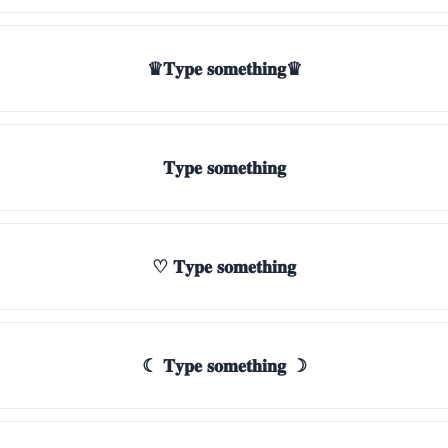
♛𝐓𝐲𝐩𝐞 𝐬𝐨𝐦𝐞𝐭𝐡𝐢𝐧𝐠♛
𝐓𝐲𝐩𝐞 𝐬𝐨𝐦𝐞𝐭𝐡𝐢𝐧𝐠
♡ 𝐓𝐲𝐩𝐞 𝐬𝐨𝐦𝐞𝐭𝐡𝐢𝐧𝐠
☾ 𝐓𝐲𝐩𝐞 𝐬𝐨𝐦𝐞𝐭𝐡𝐢𝐧𝐠 ☽