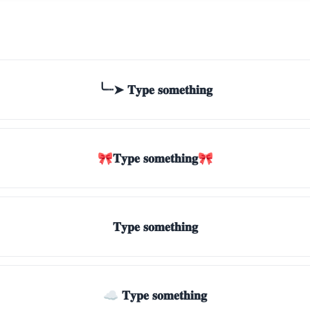
╰┈➤ 𝐓𝐲𝐩𝐞 𝐬𝐨𝐦𝐞𝐭𝐡𝐢𝐧𝐠
🎀𝐓𝐲𝐩𝐞 𝐬𝐨𝐦𝐞𝐭𝐡𝐢𝐧𝐠🎀
𝐓𝐲𝐩𝐞 𝐬𝐨𝐦𝐞𝐭𝐡𝐢𝐧𝐠
☁ 𝐓𝐲𝐩𝐞 𝐬𝐨𝐦𝐞𝐭𝐡𝐢𝐧𝐠