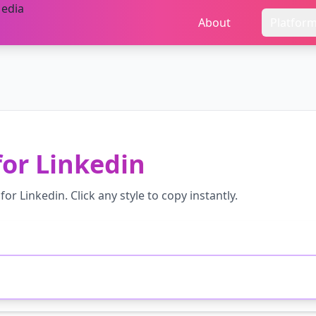
About
Platfor
for
Linkedin
 for
Linkedin
. Click any style to copy instantly.