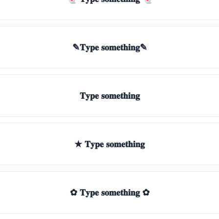
✎𝐓𝐲𝐩𝐞 𝐬𝐨𝐦𝐞𝐭𝐡𝐢𝐧𝐠✎
𝐓𝐲𝐩𝐞 𝐬𝐨𝐦𝐞𝐭𝐡𝐢𝐧𝐠
★ 𝐓𝐲𝐩𝐞 𝐬𝐨𝐦𝐞𝐭𝐡𝐢𝐧𝐠
✿ 𝐓𝐲𝐩𝐞 𝐬𝐨𝐦𝐞𝐭𝐡𝐢𝐧𝐠 ✿