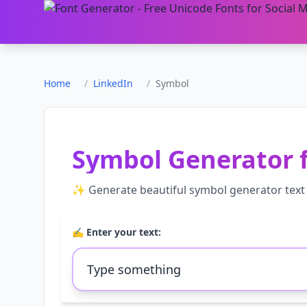
Home
/
LinkedIn
/
Symbol
Symbol Generator
✨ Generate beautiful
symbol generator
text
✍️ Enter your text: