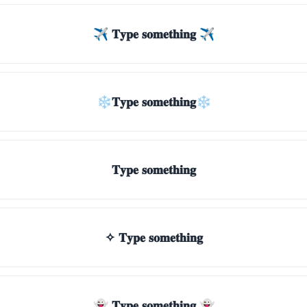
✈ 𝐓𝐲𝐩𝐞 𝐬𝐨𝐦𝐞𝐭𝐡𝐢𝐧𝐠 ✈
❄𝐓𝐲𝐩𝐞 𝐬𝐨𝐦𝐞𝐭𝐡𝐢𝐧𝐠❄
𝐓𝐲𝐩𝐞 𝐬𝐨𝐦𝐞𝐭𝐡𝐢𝐧𝐠
✧ 𝐓𝐲𝐩𝐞 𝐬𝐨𝐦𝐞𝐭𝐡𝐢𝐧𝐠
👻 𝐓𝐲𝐩𝐞 𝐬𝐨𝐦𝐞𝐭𝐡𝐢𝐧𝐠 👻