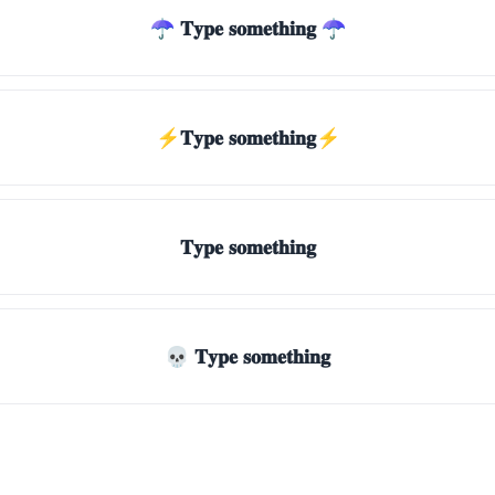
☂ 𝐓𝐲𝐩𝐞 𝐬𝐨𝐦𝐞𝐭𝐡𝐢𝐧𝐠 ☂
⚡𝐓𝐲𝐩𝐞 𝐬𝐨𝐦𝐞𝐭𝐡𝐢𝐧𝐠⚡
𝐓𝐲𝐩𝐞 𝐬𝐨𝐦𝐞𝐭𝐡𝐢𝐧𝐠
💀 𝐓𝐲𝐩𝐞 𝐬𝐨𝐦𝐞𝐭𝐡𝐢𝐧𝐠