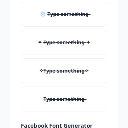
❄ T̶̴y̶̴p̶̴e̶̴ ̶̴s̶̴o̶̴m̶̴e̶̴t̶̴h̶̴i̶̴n̶̴g̶̴
✦ T̶̴y̶̴p̶̴e̶̴ ̶̴s̶̴o̶̴m̶̴e̶̴t̶̴h̶̴i̶̴n̶̴g̶̴ ✦
✧T̶̴y̶̴p̶̴e̶̴ ̶̴s̶̴o̶̴m̶̴e̶̴t̶̴h̶̴i̶̴n̶̴g̶̴✧
T̶̴y̶̴p̶̴e̶̴ ̶̴s̶̴o̶̴m̶̴e̶̴t̶̴h̶̴i̶̴n̶̴g̶̴
Facebook Font Generator