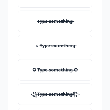
T̶̴y̶̴p̶̴e̶̴ ̶̴s̶̴o̶̴m̶̴e̶̴t̶̴h̶̴i̶̴n̶̴g̶̴
♫ T̶̴y̶̴p̶̴e̶̴ ̶̴s̶̴o̶̴m̶̴e̶̴t̶̴h̶̴i̶̴n̶̴g̶̴
✪ T̶̴y̶̴p̶̴e̶̴ ̶̴s̶̴o̶̴m̶̴e̶̴t̶̴h̶̴i̶̴n̶̴g̶̴ ✪
꧁T̶̴y̶̴p̶̴e̶̴ ̶̴s̶̴o̶̴m̶̴e̶̴t̶̴h̶̴i̶̴n̶̴g̶̴꧂