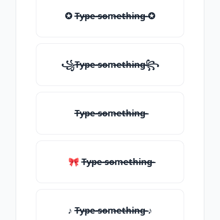
✪ T̶̴y̶̴p̶̴e̶̴ ̶̴s̶̴o̶̴m̶̴e̶̴t̶̴h̶̴i̶̴n̶̴g̶̴ ✪
꧁T̶̴y̶̴p̶̴e̶̴ ̶̴s̶̴o̶̴m̶̴e̶̴t̶̴h̶̴i̶̴n̶̴g̶̴꧂
T̶̴y̶̴p̶̴e̶̴ ̶̴s̶̴o̶̴m̶̴e̶̴t̶̴h̶̴i̶̴n̶̴g̶̴
🎀 T̶̴y̶̴p̶̴e̶̴ ̶̴s̶̴o̶̴m̶̴e̶̴t̶̴h̶̴i̶̴n̶̴g̶̴
♪ T̶̴y̶̴p̶̴e̶̴ ̶̴s̶̴o̶̴m̶̴e̶̴t̶̴h̶̴i̶̴n̶̴g̶̴ ♪