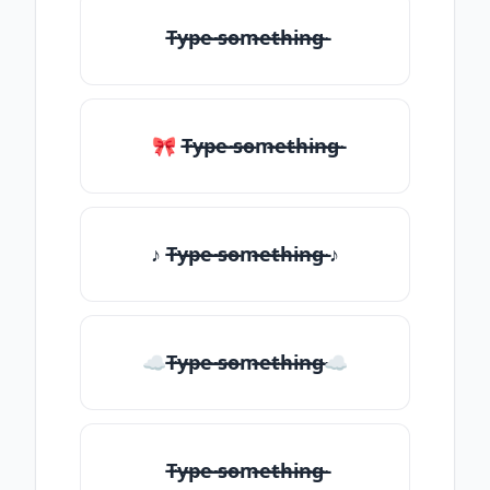
T̶̴y̶̴p̶̴e̶̴ ̶̴s̶̴o̶̴m̶̴e̶̴t̶̴h̶̴i̶̴n̶̴g̶̴
🎀 T̶̴y̶̴p̶̴e̶̴ ̶̴s̶̴o̶̴m̶̴e̶̴t̶̴h̶̴i̶̴n̶̴g̶̴
♪ T̶̴y̶̴p̶̴e̶̴ ̶̴s̶̴o̶̴m̶̴e̶̴t̶̴h̶̴i̶̴n̶̴g̶̴ ♪
☁T̶̴y̶̴p̶̴e̶̴ ̶̴s̶̴o̶̴m̶̴e̶̴t̶̴h̶̴i̶̴n̶̴g̶̴☁
T̶̴y̶̴p̶̴e̶̴ ̶̴s̶̴o̶̴m̶̴e̶̴t̶̴h̶̴i̶̴n̶̴g̶̴