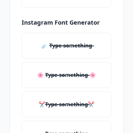
Instagram Font Generator
☄️ T̶̴y̶̴p̶̴e̶̴ ̶̴s̶̴o̶̴m̶̴e̶̴t̶̴h̶̴i̶̴n̶̴g̶̴
🌸 T̶̴y̶̴p̶̴e̶̴ ̶̴s̶̴o̶̴m̶̴e̶̴t̶̴h̶̴i̶̴n̶̴g̶̴ 🌸
✂T̶̴y̶̴p̶̴e̶̴ ̶̴s̶̴o̶̴m̶̴e̶̴t̶̴h̶̴i̶̴n̶̴g̶̴✂