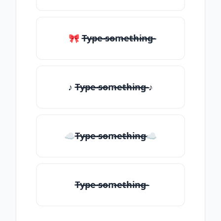
🎀 T̶̴y̶̴p̶̴e̶̴ ̶̴s̶̴o̶̴m̶̴e̶̴t̶̴h̶̴i̶̴n̶̴g̶̴
♪ T̶̴y̶̴p̶̴e̶̴ ̶̴s̶̴o̶̴m̶̴e̶̴t̶̴h̶̴i̶̴n̶̴g̶̴ ♪
☁T̶̴y̶̴p̶̴e̶̴ ̶̴s̶̴o̶̴m̶̴e̶̴t̶̴h̶̴i̶̴n̶̴g̶̴☁
T̶̴y̶̴p̶̴e̶̴ ̶̴s̶̴o̶̴m̶̴e̶̴t̶̴h̶̴i̶̴n̶̴g̶̴