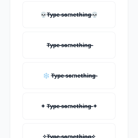
💀T̶̴y̶̴p̶̴e̶̴ ̶̴s̶̴o̶̴m̶̴e̶̴t̶̴h̶̴i̶̴n̶̴g̶̴💀
T̶̴y̶̴p̶̴e̶̴ ̶̴s̶̴o̶̴m̶̴e̶̴t̶̴h̶̴i̶̴n̶̴g̶̴
❄ T̶̴y̶̴p̶̴e̶̴ ̶̴s̶̴o̶̴m̶̴e̶̴t̶̴h̶̴i̶̴n̶̴g̶̴
✦ T̶̴y̶̴p̶̴e̶̴ ̶̴s̶̴o̶̴m̶̴e̶̴t̶̴h̶̴i̶̴n̶̴g̶̴ ✦
✧T̶̴y̶̴p̶̴e̶̴ ̶̴s̶̴o̶̴m̶̴e̶̴t̶̴h̶̴i̶̴n̶̴g̶̴✧