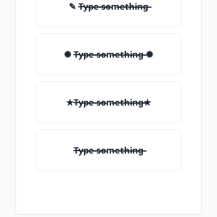
✎ T̶̴y̶̴p̶̴e̶̴ ̶̴s̶̴o̶̴m̶̴e̶̴t̶̴h̶̴i̶̴n̶̴g̶̴
✺ T̶̴y̶̴p̶̴e̶̴ ̶̴s̶̴o̶̴m̶̴e̶̴t̶̴h̶̴i̶̴n̶̴g̶̴ ✺
★T̶̴y̶̴p̶̴e̶̴ ̶̴s̶̴o̶̴m̶̴e̶̴t̶̴h̶̴i̶̴n̶̴g̶̴★
T̶̴y̶̴p̶̴e̶̴ ̶̴s̶̴o̶̴m̶̴e̶̴t̶̴h̶̴i̶̴n̶̴g̶̴