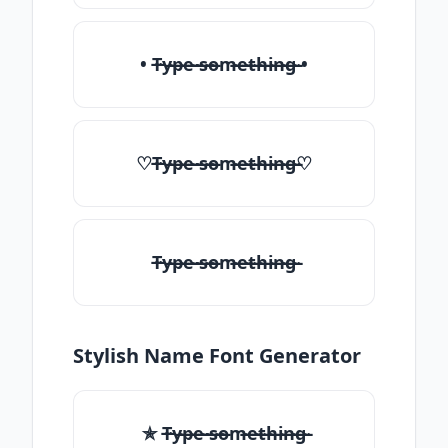
• T̶̴y̶̴p̶̴e̶̴ ̶̴s̶̴o̶̴m̶̴e̶̴t̶̴h̶̴i̶̴n̶̴g̶̴ •
♡T̶̴y̶̴p̶̴e̶̴ ̶̴s̶̴o̶̴m̶̴e̶̴t̶̴h̶̴i̶̴n̶̴g̶̴♡
T̶̴y̶̴p̶̴e̶̴ ̶̴s̶̴o̶̴m̶̴e̶̴t̶̴h̶̴i̶̴n̶̴g̶̴
Stylish Name Font Generator
✯ T̶̴y̶̴p̶̴e̶̴ ̶̴s̶̴o̶̴m̶̴e̶̴t̶̴h̶̴i̶̴n̶̴g̶̴