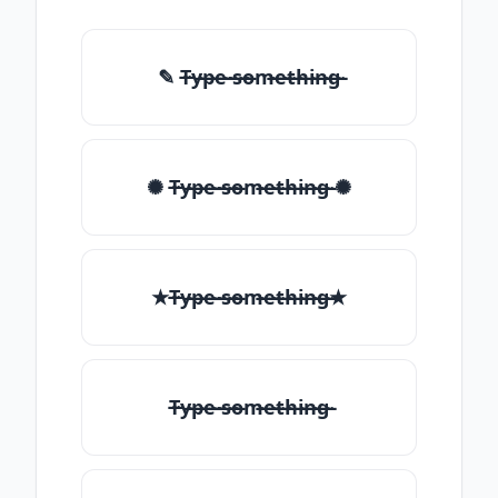
✎ T̶̴y̶̴p̶̴e̶̴ ̶̴s̶̴o̶̴m̶̴e̶̴t̶̴h̶̴i̶̴n̶̴g̶̴
✺ T̶̴y̶̴p̶̴e̶̴ ̶̴s̶̴o̶̴m̶̴e̶̴t̶̴h̶̴i̶̴n̶̴g̶̴ ✺
★T̶̴y̶̴p̶̴e̶̴ ̶̴s̶̴o̶̴m̶̴e̶̴t̶̴h̶̴i̶̴n̶̴g̶̴★
T̶̴y̶̴p̶̴e̶̴ ̶̴s̶̴o̶̴m̶̴e̶̴t̶̴h̶̴i̶̴n̶̴g̶̴