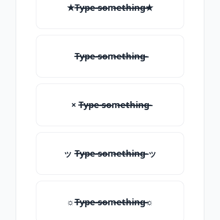
★T̶̴y̶̴p̶̴e̶̴ ̶̴s̶̴o̶̴m̶̴e̶̴t̶̴h̶̴i̶̴n̶̴g̶̴★
T̶̴y̶̴p̶̴e̶̴ ̶̴s̶̴o̶̴m̶̴e̶̴t̶̴h̶̴i̶̴n̶̴g̶̴
× T̶̴y̶̴p̶̴e̶̴ ̶̴s̶̴o̶̴m̶̴e̶̴t̶̴h̶̴i̶̴n̶̴g̶̴
ッ T̶̴y̶̴p̶̴e̶̴ ̶̴s̶̴o̶̴m̶̴e̶̴t̶̴h̶̴i̶̴n̶̴g̶̴ ッ
☼T̶̴y̶̴p̶̴e̶̴ ̶̴s̶̴o̶̴m̶̴e̶̴t̶̴h̶̴i̶̴n̶̴g̶̴☼