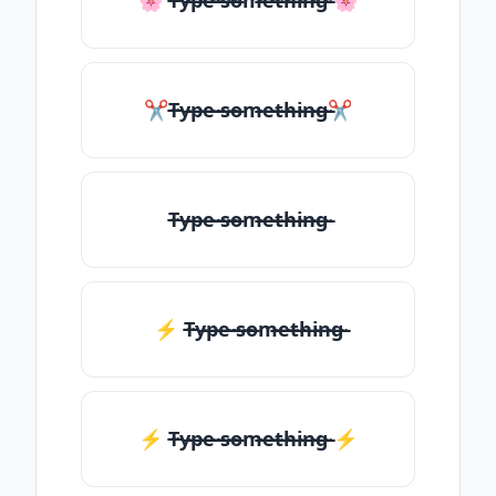
🌸 T̶̴y̶̴p̶̴e̶̴ ̶̴s̶̴o̶̴m̶̴e̶̴t̶̴h̶̴i̶̴n̶̴g̶̴ 🌸
✂T̶̴y̶̴p̶̴e̶̴ ̶̴s̶̴o̶̴m̶̴e̶̴t̶̴h̶̴i̶̴n̶̴g̶̴✂
T̶̴y̶̴p̶̴e̶̴ ̶̴s̶̴o̶̴m̶̴e̶̴t̶̴h̶̴i̶̴n̶̴g̶̴
⚡ T̶̴y̶̴p̶̴e̶̴ ̶̴s̶̴o̶̴m̶̴e̶̴t̶̴h̶̴i̶̴n̶̴g̶̴
⚡️ T̶̴y̶̴p̶̴e̶̴ ̶̴s̶̴o̶̴m̶̴e̶̴t̶̴h̶̴i̶̴n̶̴g̶̴ ⚡️