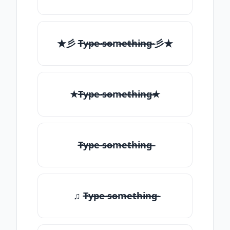
★彡 T̶̴y̶̴p̶̴e̶̴ ̶̴s̶̴o̶̴m̶̴e̶̴t̶̴h̶̴i̶̴n̶̴g̶̴ 彡★
★T̶̴y̶̴p̶̴e̶̴ ̶̴s̶̴o̶̴m̶̴e̶̴t̶̴h̶̴i̶̴n̶̴g̶̴★
T̶̴y̶̴p̶̴e̶̴ ̶̴s̶̴o̶̴m̶̴e̶̴t̶̴h̶̴i̶̴n̶̴g̶̴
♫ T̶̴y̶̴p̶̴e̶̴ ̶̴s̶̴o̶̴m̶̴e̶̴t̶̴h̶̴i̶̴n̶̴g̶̴