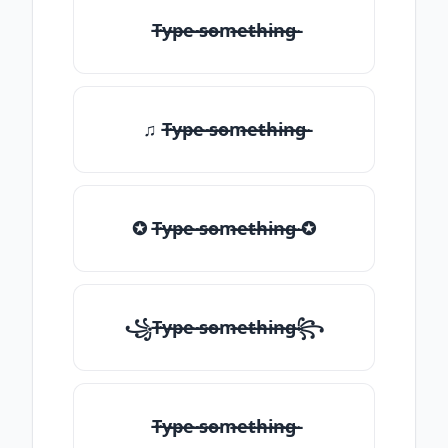
T̶̴y̶̴p̶̴e̶̴ ̶̴s̶̴o̶̴m̶̴e̶̴t̶̴h̶̴i̶̴n̶̴g̶̴
♫ T̶̴y̶̴p̶̴e̶̴ ̶̴s̶̴o̶̴m̶̴e̶̴t̶̴h̶̴i̶̴n̶̴g̶̴
✪ T̶̴y̶̴p̶̴e̶̴ ̶̴s̶̴o̶̴m̶̴e̶̴t̶̴h̶̴i̶̴n̶̴g̶̴ ✪
꧁T̶̴y̶̴p̶̴e̶̴ ̶̴s̶̴o̶̴m̶̴e̶̴t̶̴h̶̴i̶̴n̶̴g̶̴꧂
T̶̴y̶̴p̶̴e̶̴ ̶̴s̶̴o̶̴m̶̴e̶̴t̶̴h̶̴i̶̴n̶̴g̶̴