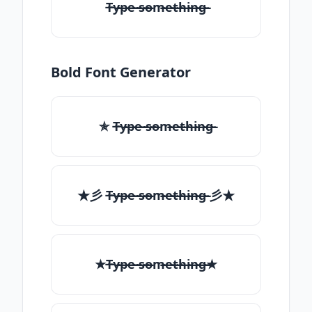
T̶̴y̶̴p̶̴e̶̴ ̶̴s̶̴o̶̴m̶̴e̶̴t̶̴h̶̴i̶̴n̶̴g̶̴
Bold Font Generator
✯ T̶̴y̶̴p̶̴e̶̴ ̶̴s̶̴o̶̴m̶̴e̶̴t̶̴h̶̴i̶̴n̶̴g̶̴
★彡 T̶̴y̶̴p̶̴e̶̴ ̶̴s̶̴o̶̴m̶̴e̶̴t̶̴h̶̴i̶̴n̶̴g̶̴ 彡★
★T̶̴y̶̴p̶̴e̶̴ ̶̴s̶̴o̶̴m̶̴e̶̴t̶̴h̶̴i̶̴n̶̴g̶̴★