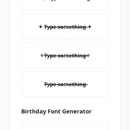
✦ T̶̴y̶̴p̶̴e̶̴ ̶̴s̶̴o̶̴m̶̴e̶̴t̶̴h̶̴i̶̴n̶̴g̶̴ ✦
✧T̶̴y̶̴p̶̴e̶̴ ̶̴s̶̴o̶̴m̶̴e̶̴t̶̴h̶̴i̶̴n̶̴g̶̴✧
T̶̴y̶̴p̶̴e̶̴ ̶̴s̶̴o̶̴m̶̴e̶̴t̶̴h̶̴i̶̴n̶̴g̶̴
Birthday Font Generator