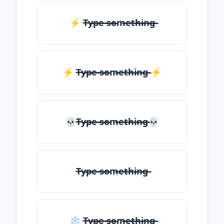
⚡ T̶̴y̶̴p̶̴e̶̴ ̶̴s̶̴o̶̴m̶̴e̶̴t̶̴h̶̴i̶̴n̶̴g̶̴
⚡️ T̶̴y̶̴p̶̴e̶̴ ̶̴s̶̴o̶̴m̶̴e̶̴t̶̴h̶̴i̶̴n̶̴g̶̴ ⚡️
💀T̶̴y̶̴p̶̴e̶̴ ̶̴s̶̴o̶̴m̶̴e̶̴t̶̴h̶̴i̶̴n̶̴g̶̴💀
T̶̴y̶̴p̶̴e̶̴ ̶̴s̶̴o̶̴m̶̴e̶̴t̶̴h̶̴i̶̴n̶̴g̶̴
❄ T̶̴y̶̴p̶̴e̶̴ ̶̴s̶̴o̶̴m̶̴e̶̴t̶̴h̶̴i̶̴n̶̴g̶̴