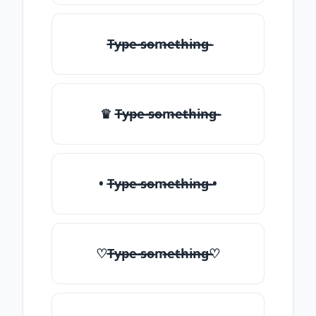
T̶̴y̶̴p̶̴e̶̴ ̶̴s̶̴o̶̴m̶̴e̶̴t̶̴h̶̴i̶̴n̶̴g̶̴
♛ T̶̴y̶̴p̶̴e̶̴ ̶̴s̶̴o̶̴m̶̴e̶̴t̶̴h̶̴i̶̴n̶̴g̶̴
• T̶̴y̶̴p̶̴e̶̴ ̶̴s̶̴o̶̴m̶̴e̶̴t̶̴h̶̴i̶̴n̶̴g̶̴ •
♡T̶̴y̶̴p̶̴e̶̴ ̶̴s̶̴o̶̴m̶̴e̶̴t̶̴h̶̴i̶̴n̶̴g̶̴♡