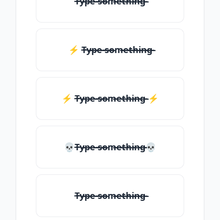
T̶̴y̶̴p̶̴e̶̴ ̶̴s̶̴o̶̴m̶̴e̶̴t̶̴h̶̴i̶̴n̶̴g̶̴
⚡ T̶̴y̶̴p̶̴e̶̴ ̶̴s̶̴o̶̴m̶̴e̶̴t̶̴h̶̴i̶̴n̶̴g̶̴
⚡️ T̶̴y̶̴p̶̴e̶̴ ̶̴s̶̴o̶̴m̶̴e̶̴t̶̴h̶̴i̶̴n̶̴g̶̴ ⚡️
💀T̶̴y̶̴p̶̴e̶̴ ̶̴s̶̴o̶̴m̶̴e̶̴t̶̴h̶̴i̶̴n̶̴g̶̴💀
T̶̴y̶̴p̶̴e̶̴ ̶̴s̶̴o̶̴m̶̴e̶̴t̶̴h̶̴i̶̴n̶̴g̶̴