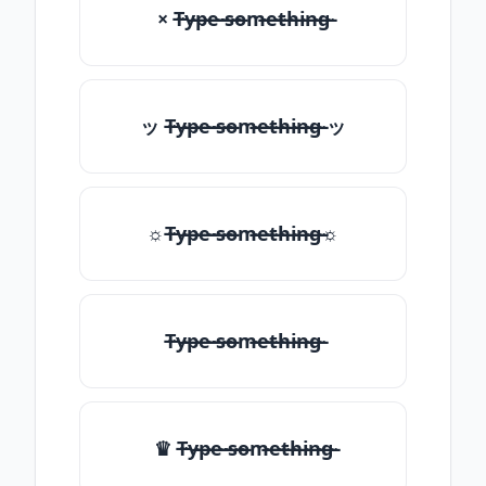
× T̶̴y̶̴p̶̴e̶̴ ̶̴s̶̴o̶̴m̶̴e̶̴t̶̴h̶̴i̶̴n̶̴g̶̴
ッ T̶̴y̶̴p̶̴e̶̴ ̶̴s̶̴o̶̴m̶̴e̶̴t̶̴h̶̴i̶̴n̶̴g̶̴ ッ
☼T̶̴y̶̴p̶̴e̶̴ ̶̴s̶̴o̶̴m̶̴e̶̴t̶̴h̶̴i̶̴n̶̴g̶̴☼
T̶̴y̶̴p̶̴e̶̴ ̶̴s̶̴o̶̴m̶̴e̶̴t̶̴h̶̴i̶̴n̶̴g̶̴
♛ T̶̴y̶̴p̶̴e̶̴ ̶̴s̶̴o̶̴m̶̴e̶̴t̶̴h̶̴i̶̴n̶̴g̶̴