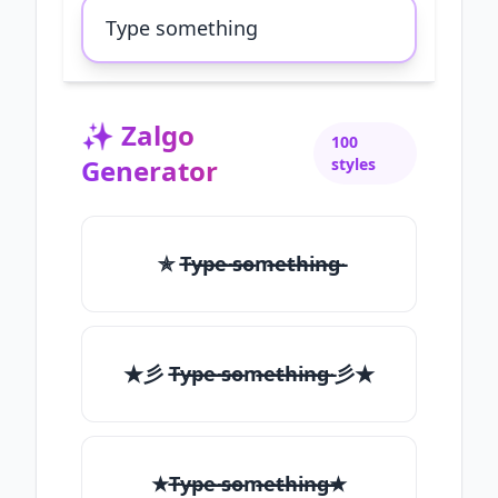
✨
Zalgo
100
Generator
styles
✯ T̶̴y̶̴p̶̴e̶̴ ̶̴s̶̴o̶̴m̶̴e̶̴t̶̴h̶̴i̶̴n̶̴g̶̴
★彡 T̶̴y̶̴p̶̴e̶̴ ̶̴s̶̴o̶̴m̶̴e̶̴t̶̴h̶̴i̶̴n̶̴g̶̴ 彡★
★T̶̴y̶̴p̶̴e̶̴ ̶̴s̶̴o̶̴m̶̴e̶̴t̶̴h̶̴i̶̴n̶̴g̶̴★