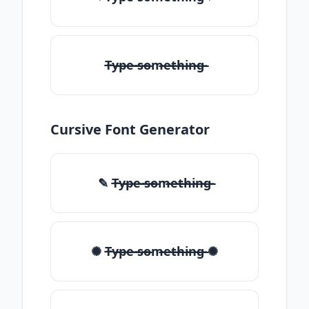
T̶̴y̶̴p̶̴e̶̴ ̶̴s̶̴o̶̴m̶̴e̶̴t̶̴h̶̴i̶̴n̶̴g̶̴
Cursive Font Generator
✎ T̶̴y̶̴p̶̴e̶̴ ̶̴s̶̴o̶̴m̶̴e̶̴t̶̴h̶̴i̶̴n̶̴g̶̴
✺ T̶̴y̶̴p̶̴e̶̴ ̶̴s̶̴o̶̴m̶̴e̶̴t̶̴h̶̴i̶̴n̶̴g̶̴ ✺