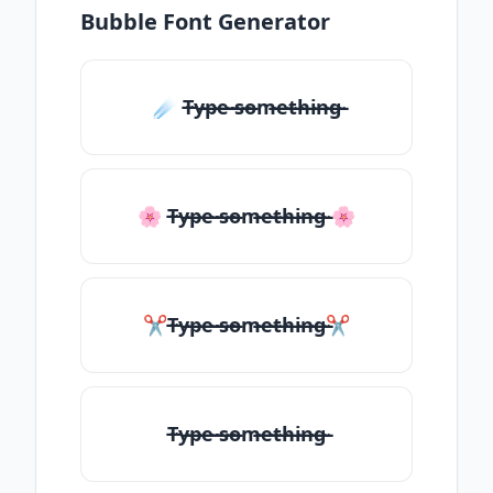
Bubble Font Generator
☄️ T̶̴y̶̴p̶̴e̶̴ ̶̴s̶̴o̶̴m̶̴e̶̴t̶̴h̶̴i̶̴n̶̴g̶̴
🌸 T̶̴y̶̴p̶̴e̶̴ ̶̴s̶̴o̶̴m̶̴e̶̴t̶̴h̶̴i̶̴n̶̴g̶̴ 🌸
✂T̶̴y̶̴p̶̴e̶̴ ̶̴s̶̴o̶̴m̶̴e̶̴t̶̴h̶̴i̶̴n̶̴g̶̴✂
T̶̴y̶̴p̶̴e̶̴ ̶̴s̶̴o̶̴m̶̴e̶̴t̶̴h̶̴i̶̴n̶̴g̶̴