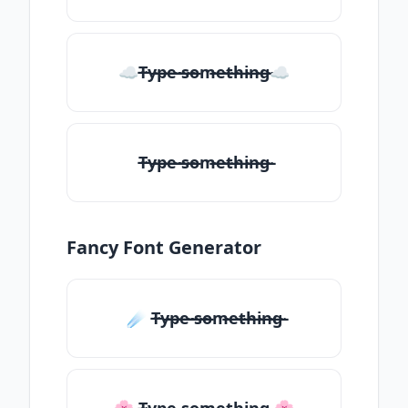
☁T̶̴y̶̴p̶̴e̶̴ ̶̴s̶̴o̶̴m̶̴e̶̴t̶̴h̶̴i̶̴n̶̴g̶̴☁
T̶̴y̶̴p̶̴e̶̴ ̶̴s̶̴o̶̴m̶̴e̶̴t̶̴h̶̴i̶̴n̶̴g̶̴
Fancy Font Generator
☄️ T̶̴y̶̴p̶̴e̶̴ ̶̴s̶̴o̶̴m̶̴e̶̴t̶̴h̶̴i̶̴n̶̴g̶̴