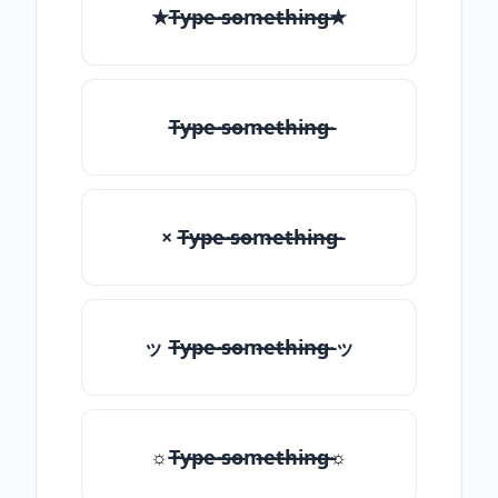
★T̶̴y̶̴p̶̴e̶̴ ̶̴s̶̴o̶̴m̶̴e̶̴t̶̴h̶̴i̶̴n̶̴g̶̴★
T̶̴y̶̴p̶̴e̶̴ ̶̴s̶̴o̶̴m̶̴e̶̴t̶̴h̶̴i̶̴n̶̴g̶̴
× T̶̴y̶̴p̶̴e̶̴ ̶̴s̶̴o̶̴m̶̴e̶̴t̶̴h̶̴i̶̴n̶̴g̶̴
ッ T̶̴y̶̴p̶̴e̶̴ ̶̴s̶̴o̶̴m̶̴e̶̴t̶̴h̶̴i̶̴n̶̴g̶̴ ッ
☼T̶̴y̶̴p̶̴e̶̴ ̶̴s̶̴o̶̴m̶̴e̶̴t̶̴h̶̴i̶̴n̶̴g̶̴☼