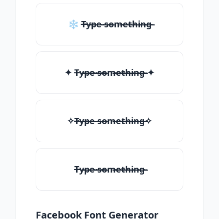
❄ T̶̴y̶̴p̶̴e̶̴ ̶̴s̶̴o̶̴m̶̴e̶̴t̶̴h̶̴i̶̴n̶̴g̶̴
✦ T̶̴y̶̴p̶̴e̶̴ ̶̴s̶̴o̶̴m̶̴e̶̴t̶̴h̶̴i̶̴n̶̴g̶̴ ✦
✧T̶̴y̶̴p̶̴e̶̴ ̶̴s̶̴o̶̴m̶̴e̶̴t̶̴h̶̴i̶̴n̶̴g̶̴✧
T̶̴y̶̴p̶̴e̶̴ ̶̴s̶̴o̶̴m̶̴e̶̴t̶̴h̶̴i̶̴n̶̴g̶̴
Facebook Font Generator