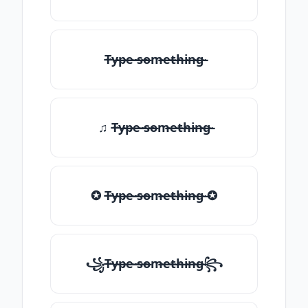
T̶̴y̶̴p̶̴e̶̴ ̶̴s̶̴o̶̴m̶̴e̶̴t̶̴h̶̴i̶̴n̶̴g̶̴
♫ T̶̴y̶̴p̶̴e̶̴ ̶̴s̶̴o̶̴m̶̴e̶̴t̶̴h̶̴i̶̴n̶̴g̶̴
✪ T̶̴y̶̴p̶̴e̶̴ ̶̴s̶̴o̶̴m̶̴e̶̴t̶̴h̶̴i̶̴n̶̴g̶̴ ✪
꧁T̶̴y̶̴p̶̴e̶̴ ̶̴s̶̴o̶̴m̶̴e̶̴t̶̴h̶̴i̶̴n̶̴g̶̴꧂