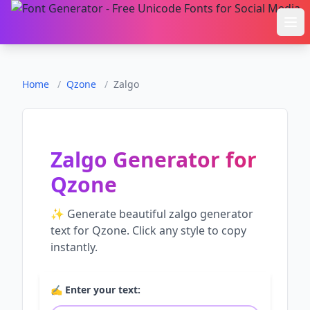
Ope
Home
/
Qzone
/
Zalgo
Zalgo Generator
for
Qzone
✨ Generate beautiful
zalgo generator
text for
Qzone
. Click any style to copy
instantly.
✍️ Enter your text: