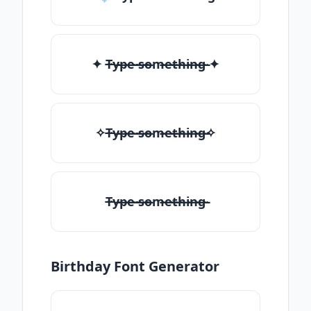
✦ T̶̴y̶̴p̶̴e̶̴ ̶̴s̶̴o̶̴m̶̴e̶̴t̶̴h̶̴i̶̴n̶̴g̶̴ ✦
✧T̶̴y̶̴p̶̴e̶̴ ̶̴s̶̴o̶̴m̶̴e̶̴t̶̴h̶̴i̶̴n̶̴g̶̴✧
T̶̴y̶̴p̶̴e̶̴ ̶̴s̶̴o̶̴m̶̴e̶̴t̶̴h̶̴i̶̴n̶̴g̶̴
Birthday Font Generator