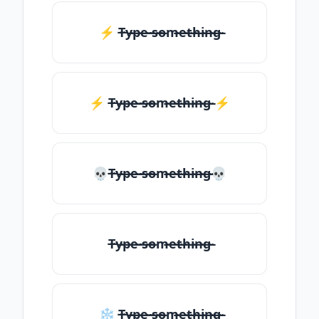
⚡ T̶̴y̶̴p̶̴e̶̴ ̶̴s̶̴o̶̴m̶̴e̶̴t̶̴h̶̴i̶̴n̶̴g̶̴
⚡️ T̶̴y̶̴p̶̴e̶̴ ̶̴s̶̴o̶̴m̶̴e̶̴t̶̴h̶̴i̶̴n̶̴g̶̴ ⚡️
💀T̶̴y̶̴p̶̴e̶̴ ̶̴s̶̴o̶̴m̶̴e̶̴t̶̴h̶̴i̶̴n̶̴g̶̴💀
T̶̴y̶̴p̶̴e̶̴ ̶̴s̶̴o̶̴m̶̴e̶̴t̶̴h̶̴i̶̴n̶̴g̶̴
❄ T̶̴y̶̴p̶̴e̶̴ ̶̴s̶̴o̶̴m̶̴e̶̴t̶̴h̶̴i̶̴n̶̴g̶̴