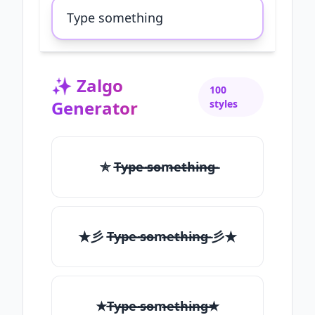
✨
Zalgo
100
Generator
styles
✯ T̶̴y̶̴p̶̴e̶̴ ̶̴s̶̴o̶̴m̶̴e̶̴t̶̴h̶̴i̶̴n̶̴g̶̴
★彡 T̶̴y̶̴p̶̴e̶̴ ̶̴s̶̴o̶̴m̶̴e̶̴t̶̴h̶̴i̶̴n̶̴g̶̴ 彡★
★T̶̴y̶̴p̶̴e̶̴ ̶̴s̶̴o̶̴m̶̴e̶̴t̶̴h̶̴i̶̴n̶̴g̶̴★