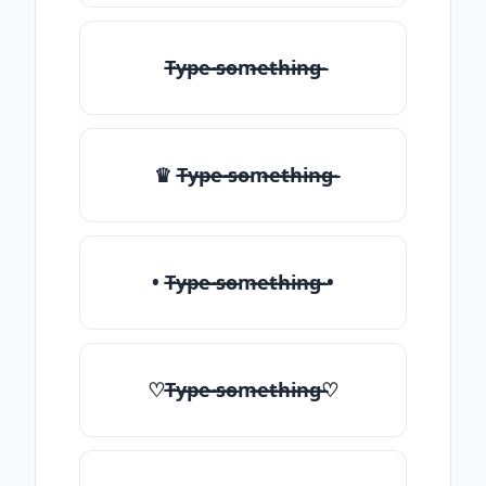
T̶̴y̶̴p̶̴e̶̴ ̶̴s̶̴o̶̴m̶̴e̶̴t̶̴h̶̴i̶̴n̶̴g̶̴
♛ T̶̴y̶̴p̶̴e̶̴ ̶̴s̶̴o̶̴m̶̴e̶̴t̶̴h̶̴i̶̴n̶̴g̶̴
• T̶̴y̶̴p̶̴e̶̴ ̶̴s̶̴o̶̴m̶̴e̶̴t̶̴h̶̴i̶̴n̶̴g̶̴ •
♡T̶̴y̶̴p̶̴e̶̴ ̶̴s̶̴o̶̴m̶̴e̶̴t̶̴h̶̴i̶̴n̶̴g̶̴♡