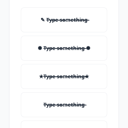
✎ T̶̴y̶̴p̶̴e̶̴ ̶̴s̶̴o̶̴m̶̴e̶̴t̶̴h̶̴i̶̴n̶̴g̶̴
✺ T̶̴y̶̴p̶̴e̶̴ ̶̴s̶̴o̶̴m̶̴e̶̴t̶̴h̶̴i̶̴n̶̴g̶̴ ✺
★T̶̴y̶̴p̶̴e̶̴ ̶̴s̶̴o̶̴m̶̴e̶̴t̶̴h̶̴i̶̴n̶̴g̶̴★
T̶̴y̶̴p̶̴e̶̴ ̶̴s̶̴o̶̴m̶̴e̶̴t̶̴h̶̴i̶̴n̶̴g̶̴