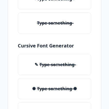
T̶̴y̶̴p̶̴e̶̴ ̶̴s̶̴o̶̴m̶̴e̶̴t̶̴h̶̴i̶̴n̶̴g̶̴
Cursive Font Generator
✎ T̶̴y̶̴p̶̴e̶̴ ̶̴s̶̴o̶̴m̶̴e̶̴t̶̴h̶̴i̶̴n̶̴g̶̴
✺ T̶̴y̶̴p̶̴e̶̴ ̶̴s̶̴o̶̴m̶̴e̶̴t̶̴h̶̴i̶̴n̶̴g̶̴ ✺