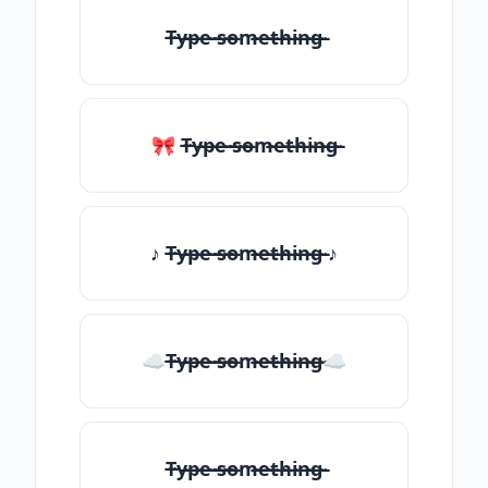
T̶̴y̶̴p̶̴e̶̴ ̶̴s̶̴o̶̴m̶̴e̶̴t̶̴h̶̴i̶̴n̶̴g̶̴
🎀 T̶̴y̶̴p̶̴e̶̴ ̶̴s̶̴o̶̴m̶̴e̶̴t̶̴h̶̴i̶̴n̶̴g̶̴
♪ T̶̴y̶̴p̶̴e̶̴ ̶̴s̶̴o̶̴m̶̴e̶̴t̶̴h̶̴i̶̴n̶̴g̶̴ ♪
☁T̶̴y̶̴p̶̴e̶̴ ̶̴s̶̴o̶̴m̶̴e̶̴t̶̴h̶̴i̶̴n̶̴g̶̴☁
T̶̴y̶̴p̶̴e̶̴ ̶̴s̶̴o̶̴m̶̴e̶̴t̶̴h̶̴i̶̴n̶̴g̶̴