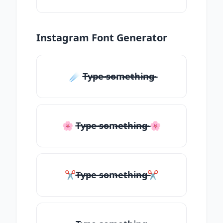
Instagram Font Generator
☄️ T̶̴y̶̴p̶̴e̶̴ ̶̴s̶̴o̶̴m̶̴e̶̴t̶̴h̶̴i̶̴n̶̴g̶̴
🌸 T̶̴y̶̴p̶̴e̶̴ ̶̴s̶̴o̶̴m̶̴e̶̴t̶̴h̶̴i̶̴n̶̴g̶̴ 🌸
✂T̶̴y̶̴p̶̴e̶̴ ̶̴s̶̴o̶̴m̶̴e̶̴t̶̴h̶̴i̶̴n̶̴g̶̴✂