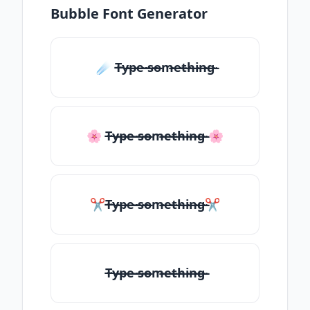
Bubble Font Generator
☄️ T̶̴y̶̴p̶̴e̶̴ ̶̴s̶̴o̶̴m̶̴e̶̴t̶̴h̶̴i̶̴n̶̴g̶̴
🌸 T̶̴y̶̴p̶̴e̶̴ ̶̴s̶̴o̶̴m̶̴e̶̴t̶̴h̶̴i̶̴n̶̴g̶̴ 🌸
✂T̶̴y̶̴p̶̴e̶̴ ̶̴s̶̴o̶̴m̶̴e̶̴t̶̴h̶̴i̶̴n̶̴g̶̴✂
T̶̴y̶̴p̶̴e̶̴ ̶̴s̶̴o̶̴m̶̴e̶̴t̶̴h̶̴i̶̴n̶̴g̶̴