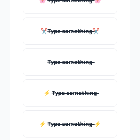
🌸 T̶̴y̶̴p̶̴e̶̴ ̶̴s̶̴o̶̴m̶̴e̶̴t̶̴h̶̴i̶̴n̶̴g̶̴ 🌸
✂T̶̴y̶̴p̶̴e̶̴ ̶̴s̶̴o̶̴m̶̴e̶̴t̶̴h̶̴i̶̴n̶̴g̶̴✂
T̶̴y̶̴p̶̴e̶̴ ̶̴s̶̴o̶̴m̶̴e̶̴t̶̴h̶̴i̶̴n̶̴g̶̴
⚡ T̶̴y̶̴p̶̴e̶̴ ̶̴s̶̴o̶̴m̶̴e̶̴t̶̴h̶̴i̶̴n̶̴g̶̴
⚡️ T̶̴y̶̴p̶̴e̶̴ ̶̴s̶̴o̶̴m̶̴e̶̴t̶̴h̶̴i̶̴n̶̴g̶̴ ⚡️