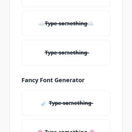
☁T̶̴y̶̴p̶̴e̶̴ ̶̴s̶̴o̶̴m̶̴e̶̴t̶̴h̶̴i̶̴n̶̴g̶̴☁
T̶̴y̶̴p̶̴e̶̴ ̶̴s̶̴o̶̴m̶̴e̶̴t̶̴h̶̴i̶̴n̶̴g̶̴
Fancy Font Generator
☄️ T̶̴y̶̴p̶̴e̶̴ ̶̴s̶̴o̶̴m̶̴e̶̴t̶̴h̶̴i̶̴n̶̴g̶̴