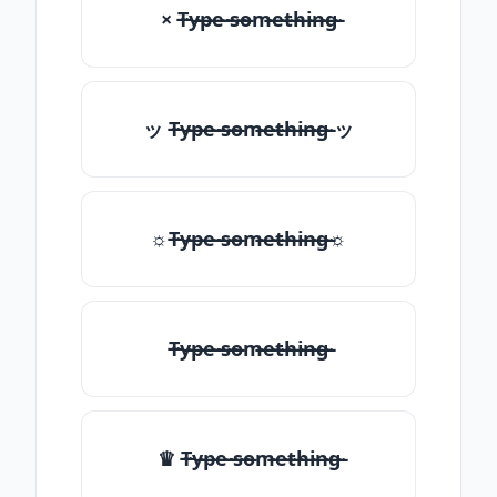
× T̶̴y̶̴p̶̴e̶̴ ̶̴s̶̴o̶̴m̶̴e̶̴t̶̴h̶̴i̶̴n̶̴g̶̴
ッ T̶̴y̶̴p̶̴e̶̴ ̶̴s̶̴o̶̴m̶̴e̶̴t̶̴h̶̴i̶̴n̶̴g̶̴ ッ
☼T̶̴y̶̴p̶̴e̶̴ ̶̴s̶̴o̶̴m̶̴e̶̴t̶̴h̶̴i̶̴n̶̴g̶̴☼
T̶̴y̶̴p̶̴e̶̴ ̶̴s̶̴o̶̴m̶̴e̶̴t̶̴h̶̴i̶̴n̶̴g̶̴
♛ T̶̴y̶̴p̶̴e̶̴ ̶̴s̶̴o̶̴m̶̴e̶̴t̶̴h̶̴i̶̴n̶̴g̶̴