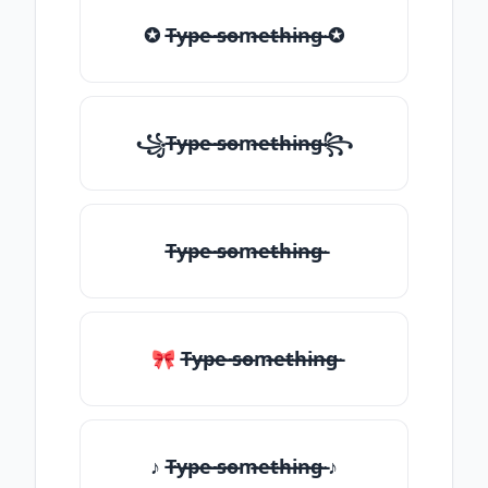
✪ T̶̴y̶̴p̶̴e̶̴ ̶̴s̶̴o̶̴m̶̴e̶̴t̶̴h̶̴i̶̴n̶̴g̶̴ ✪
꧁T̶̴y̶̴p̶̴e̶̴ ̶̴s̶̴o̶̴m̶̴e̶̴t̶̴h̶̴i̶̴n̶̴g̶̴꧂
T̶̴y̶̴p̶̴e̶̴ ̶̴s̶̴o̶̴m̶̴e̶̴t̶̴h̶̴i̶̴n̶̴g̶̴
🎀 T̶̴y̶̴p̶̴e̶̴ ̶̴s̶̴o̶̴m̶̴e̶̴t̶̴h̶̴i̶̴n̶̴g̶̴
♪ T̶̴y̶̴p̶̴e̶̴ ̶̴s̶̴o̶̴m̶̴e̶̴t̶̴h̶̴i̶̴n̶̴g̶̴ ♪