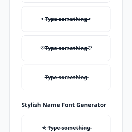
• T̶̴y̶̴p̶̴e̶̴ ̶̴s̶̴o̶̴m̶̴e̶̴t̶̴h̶̴i̶̴n̶̴g̶̴ •
♡T̶̴y̶̴p̶̴e̶̴ ̶̴s̶̴o̶̴m̶̴e̶̴t̶̴h̶̴i̶̴n̶̴g̶̴♡
T̶̴y̶̴p̶̴e̶̴ ̶̴s̶̴o̶̴m̶̴e̶̴t̶̴h̶̴i̶̴n̶̴g̶̴
Stylish Name Font Generator
✯ T̶̴y̶̴p̶̴e̶̴ ̶̴s̶̴o̶̴m̶̴e̶̴t̶̴h̶̴i̶̴n̶̴g̶̴