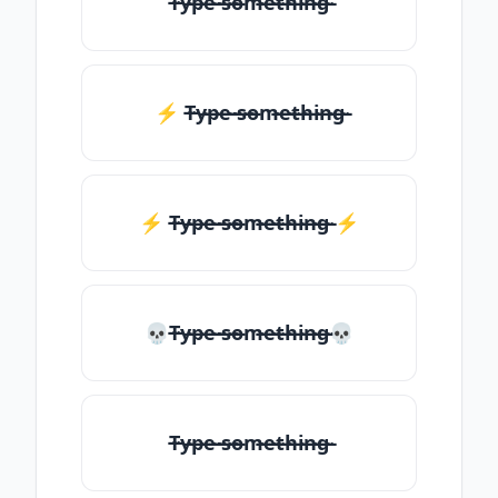
T̶̴y̶̴p̶̴e̶̴ ̶̴s̶̴o̶̴m̶̴e̶̴t̶̴h̶̴i̶̴n̶̴g̶̴
⚡ T̶̴y̶̴p̶̴e̶̴ ̶̴s̶̴o̶̴m̶̴e̶̴t̶̴h̶̴i̶̴n̶̴g̶̴
⚡️ T̶̴y̶̴p̶̴e̶̴ ̶̴s̶̴o̶̴m̶̴e̶̴t̶̴h̶̴i̶̴n̶̴g̶̴ ⚡️
💀T̶̴y̶̴p̶̴e̶̴ ̶̴s̶̴o̶̴m̶̴e̶̴t̶̴h̶̴i̶̴n̶̴g̶̴💀
T̶̴y̶̴p̶̴e̶̴ ̶̴s̶̴o̶̴m̶̴e̶̴t̶̴h̶̴i̶̴n̶̴g̶̴