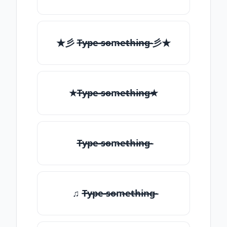
★彡 T̶̴y̶̴p̶̴e̶̴ ̶̴s̶̴o̶̴m̶̴e̶̴t̶̴h̶̴i̶̴n̶̴g̶̴ 彡★
★T̶̴y̶̴p̶̴e̶̴ ̶̴s̶̴o̶̴m̶̴e̶̴t̶̴h̶̴i̶̴n̶̴g̶̴★
T̶̴y̶̴p̶̴e̶̴ ̶̴s̶̴o̶̴m̶̴e̶̴t̶̴h̶̴i̶̴n̶̴g̶̴
♫ T̶̴y̶̴p̶̴e̶̴ ̶̴s̶̴o̶̴m̶̴e̶̴t̶̴h̶̴i̶̴n̶̴g̶̴