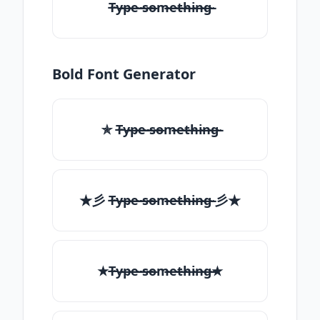
T̶̴y̶̴p̶̴e̶̴ ̶̴s̶̴o̶̴m̶̴e̶̴t̶̴h̶̴i̶̴n̶̴g̶̴
Bold Font Generator
✯ T̶̴y̶̴p̶̴e̶̴ ̶̴s̶̴o̶̴m̶̴e̶̴t̶̴h̶̴i̶̴n̶̴g̶̴
★彡 T̶̴y̶̴p̶̴e̶̴ ̶̴s̶̴o̶̴m̶̴e̶̴t̶̴h̶̴i̶̴n̶̴g̶̴ 彡★
★T̶̴y̶̴p̶̴e̶̴ ̶̴s̶̴o̶̴m̶̴e̶̴t̶̴h̶̴i̶̴n̶̴g̶̴★