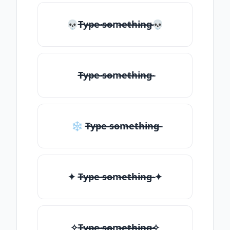
💀T̶̴y̶̴p̶̴e̶̴ ̶̴s̶̴o̶̴m̶̴e̶̴t̶̴h̶̴i̶̴n̶̴g̶̴💀
T̶̴y̶̴p̶̴e̶̴ ̶̴s̶̴o̶̴m̶̴e̶̴t̶̴h̶̴i̶̴n̶̴g̶̴
❄ T̶̴y̶̴p̶̴e̶̴ ̶̴s̶̴o̶̴m̶̴e̶̴t̶̴h̶̴i̶̴n̶̴g̶̴
✦ T̶̴y̶̴p̶̴e̶̴ ̶̴s̶̴o̶̴m̶̴e̶̴t̶̴h̶̴i̶̴n̶̴g̶̴ ✦
✧T̶̴y̶̴p̶̴e̶̴ ̶̴s̶̴o̶̴m̶̴e̶̴t̶̴h̶̴i̶̴n̶̴g̶̴✧