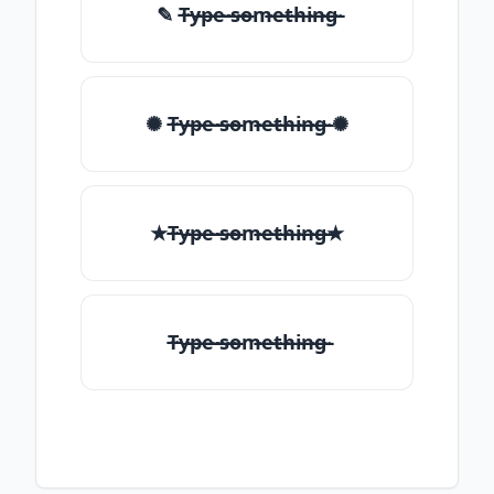
✎ T̶̴y̶̴p̶̴e̶̴ ̶̴s̶̴o̶̴m̶̴e̶̴t̶̴h̶̴i̶̴n̶̴g̶̴
✺ T̶̴y̶̴p̶̴e̶̴ ̶̴s̶̴o̶̴m̶̴e̶̴t̶̴h̶̴i̶̴n̶̴g̶̴ ✺
★T̶̴y̶̴p̶̴e̶̴ ̶̴s̶̴o̶̴m̶̴e̶̴t̶̴h̶̴i̶̴n̶̴g̶̴★
T̶̴y̶̴p̶̴e̶̴ ̶̴s̶̴o̶̴m̶̴e̶̴t̶̴h̶̴i̶̴n̶̴g̶̴