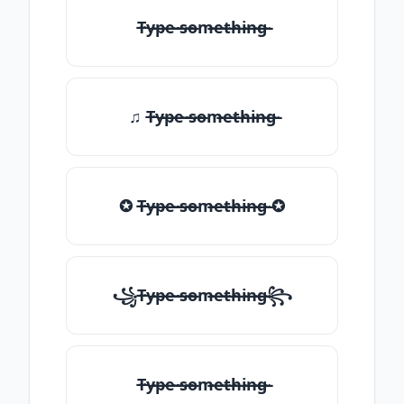
T̶̴y̶̴p̶̴e̶̴ ̶̴s̶̴o̶̴m̶̴e̶̴t̶̴h̶̴i̶̴n̶̴g̶̴
♫ T̶̴y̶̴p̶̴e̶̴ ̶̴s̶̴o̶̴m̶̴e̶̴t̶̴h̶̴i̶̴n̶̴g̶̴
✪ T̶̴y̶̴p̶̴e̶̴ ̶̴s̶̴o̶̴m̶̴e̶̴t̶̴h̶̴i̶̴n̶̴g̶̴ ✪
꧁T̶̴y̶̴p̶̴e̶̴ ̶̴s̶̴o̶̴m̶̴e̶̴t̶̴h̶̴i̶̴n̶̴g̶̴꧂
T̶̴y̶̴p̶̴e̶̴ ̶̴s̶̴o̶̴m̶̴e̶̴t̶̴h̶̴i̶̴n̶̴g̶̴