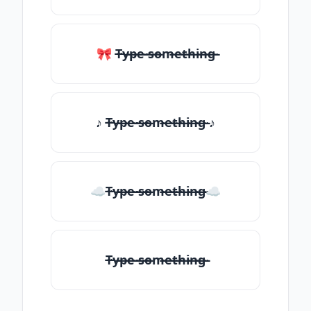
🎀 T̶̴y̶̴p̶̴e̶̴ ̶̴s̶̴o̶̴m̶̴e̶̴t̶̴h̶̴i̶̴n̶̴g̶̴
♪ T̶̴y̶̴p̶̴e̶̴ ̶̴s̶̴o̶̴m̶̴e̶̴t̶̴h̶̴i̶̴n̶̴g̶̴ ♪
☁T̶̴y̶̴p̶̴e̶̴ ̶̴s̶̴o̶̴m̶̴e̶̴t̶̴h̶̴i̶̴n̶̴g̶̴☁
T̶̴y̶̴p̶̴e̶̴ ̶̴s̶̴o̶̴m̶̴e̶̴t̶̴h̶̴i̶̴n̶̴g̶̴