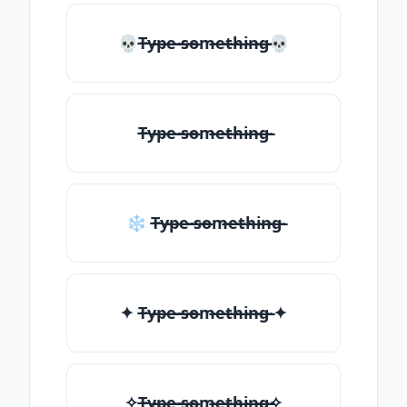
💀T̶̴y̶̴p̶̴e̶̴ ̶̴s̶̴o̶̴m̶̴e̶̴t̶̴h̶̴i̶̴n̶̴g̶̴💀
T̶̴y̶̴p̶̴e̶̴ ̶̴s̶̴o̶̴m̶̴e̶̴t̶̴h̶̴i̶̴n̶̴g̶̴
❄ T̶̴y̶̴p̶̴e̶̴ ̶̴s̶̴o̶̴m̶̴e̶̴t̶̴h̶̴i̶̴n̶̴g̶̴
✦ T̶̴y̶̴p̶̴e̶̴ ̶̴s̶̴o̶̴m̶̴e̶̴t̶̴h̶̴i̶̴n̶̴g̶̴ ✦
✧T̶̴y̶̴p̶̴e̶̴ ̶̴s̶̴o̶̴m̶̴e̶̴t̶̴h̶̴i̶̴n̶̴g̶̴✧