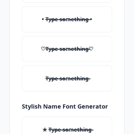
• T̶̴y̶̴p̶̴e̶̴ ̶̴s̶̴o̶̴m̶̴e̶̴t̶̴h̶̴i̶̴n̶̴g̶̴ •
♡T̶̴y̶̴p̶̴e̶̴ ̶̴s̶̴o̶̴m̶̴e̶̴t̶̴h̶̴i̶̴n̶̴g̶̴♡
T̶̴y̶̴p̶̴e̶̴ ̶̴s̶̴o̶̴m̶̴e̶̴t̶̴h̶̴i̶̴n̶̴g̶̴
Stylish Name Font Generator
✯ T̶̴y̶̴p̶̴e̶̴ ̶̴s̶̴o̶̴m̶̴e̶̴t̶̴h̶̴i̶̴n̶̴g̶̴