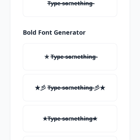
T̶̴y̶̴p̶̴e̶̴ ̶̴s̶̴o̶̴m̶̴e̶̴t̶̴h̶̴i̶̴n̶̴g̶̴
Bold Font Generator
✯ T̶̴y̶̴p̶̴e̶̴ ̶̴s̶̴o̶̴m̶̴e̶̴t̶̴h̶̴i̶̴n̶̴g̶̴
★彡 T̶̴y̶̴p̶̴e̶̴ ̶̴s̶̴o̶̴m̶̴e̶̴t̶̴h̶̴i̶̴n̶̴g̶̴ 彡★
★T̶̴y̶̴p̶̴e̶̴ ̶̴s̶̴o̶̴m̶̴e̶̴t̶̴h̶̴i̶̴n̶̴g̶̴★