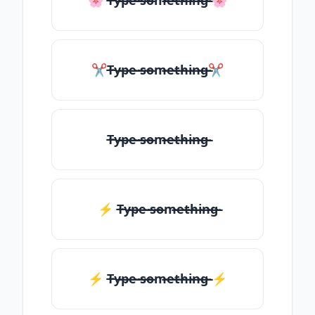
🌸 T̶̴y̶̴p̶̴e̶̴ ̶̴s̶̴o̶̴m̶̴e̶̴t̶̴h̶̴i̶̴n̶̴g̶̴ 🌸
✂T̶̴y̶̴p̶̴e̶̴ ̶̴s̶̴o̶̴m̶̴e̶̴t̶̴h̶̴i̶̴n̶̴g̶̴✂
T̶̴y̶̴p̶̴e̶̴ ̶̴s̶̴o̶̴m̶̴e̶̴t̶̴h̶̴i̶̴n̶̴g̶̴
⚡ T̶̴y̶̴p̶̴e̶̴ ̶̴s̶̴o̶̴m̶̴e̶̴t̶̴h̶̴i̶̴n̶̴g̶̴
⚡️ T̶̴y̶̴p̶̴e̶̴ ̶̴s̶̴o̶̴m̶̴e̶̴t̶̴h̶̴i̶̴n̶̴g̶̴ ⚡️