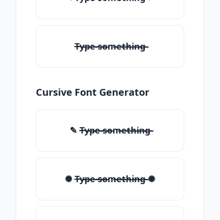
T̶̴y̶̴p̶̴e̶̴ ̶̴s̶̴o̶̴m̶̴e̶̴t̶̴h̶̴i̶̴n̶̴g̶̴
Cursive Font Generator
✎ T̶̴y̶̴p̶̴e̶̴ ̶̴s̶̴o̶̴m̶̴e̶̴t̶̴h̶̴i̶̴n̶̴g̶̴
✺ T̶̴y̶̴p̶̴e̶̴ ̶̴s̶̴o̶̴m̶̴e̶̴t̶̴h̶̴i̶̴n̶̴g̶̴ ✺