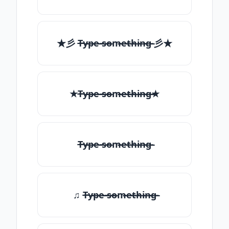
★彡 T̶̴y̶̴p̶̴e̶̴ ̶̴s̶̴o̶̴m̶̴e̶̴t̶̴h̶̴i̶̴n̶̴g̶̴ 彡★
★T̶̴y̶̴p̶̴e̶̴ ̶̴s̶̴o̶̴m̶̴e̶̴t̶̴h̶̴i̶̴n̶̴g̶̴★
T̶̴y̶̴p̶̴e̶̴ ̶̴s̶̴o̶̴m̶̴e̶̴t̶̴h̶̴i̶̴n̶̴g̶̴
♫ T̶̴y̶̴p̶̴e̶̴ ̶̴s̶̴o̶̴m̶̴e̶̴t̶̴h̶̴i̶̴n̶̴g̶̴