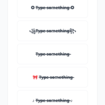
✪ T̶̴y̶̴p̶̴e̶̴ ̶̴s̶̴o̶̴m̶̴e̶̴t̶̴h̶̴i̶̴n̶̴g̶̴ ✪
꧁T̶̴y̶̴p̶̴e̶̴ ̶̴s̶̴o̶̴m̶̴e̶̴t̶̴h̶̴i̶̴n̶̴g̶̴꧂
T̶̴y̶̴p̶̴e̶̴ ̶̴s̶̴o̶̴m̶̴e̶̴t̶̴h̶̴i̶̴n̶̴g̶̴
🎀 T̶̴y̶̴p̶̴e̶̴ ̶̴s̶̴o̶̴m̶̴e̶̴t̶̴h̶̴i̶̴n̶̴g̶̴
♪ T̶̴y̶̴p̶̴e̶̴ ̶̴s̶̴o̶̴m̶̴e̶̴t̶̴h̶̴i̶̴n̶̴g̶̴ ♪