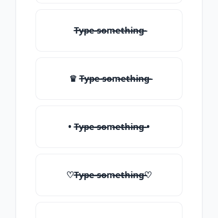
T̶̴y̶̴p̶̴e̶̴ ̶̴s̶̴o̶̴m̶̴e̶̴t̶̴h̶̴i̶̴n̶̴g̶̴
♛ T̶̴y̶̴p̶̴e̶̴ ̶̴s̶̴o̶̴m̶̴e̶̴t̶̴h̶̴i̶̴n̶̴g̶̴
• T̶̴y̶̴p̶̴e̶̴ ̶̴s̶̴o̶̴m̶̴e̶̴t̶̴h̶̴i̶̴n̶̴g̶̴ •
♡T̶̴y̶̴p̶̴e̶̴ ̶̴s̶̴o̶̴m̶̴e̶̴t̶̴h̶̴i̶̴n̶̴g̶̴♡