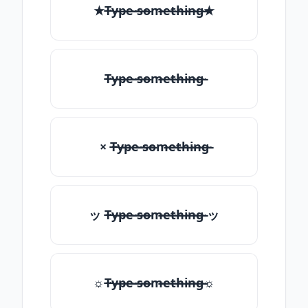
★T̶̴y̶̴p̶̴e̶̴ ̶̴s̶̴o̶̴m̶̴e̶̴t̶̴h̶̴i̶̴n̶̴g̶̴★
T̶̴y̶̴p̶̴e̶̴ ̶̴s̶̴o̶̴m̶̴e̶̴t̶̴h̶̴i̶̴n̶̴g̶̴
× T̶̴y̶̴p̶̴e̶̴ ̶̴s̶̴o̶̴m̶̴e̶̴t̶̴h̶̴i̶̴n̶̴g̶̴
ッ T̶̴y̶̴p̶̴e̶̴ ̶̴s̶̴o̶̴m̶̴e̶̴t̶̴h̶̴i̶̴n̶̴g̶̴ ッ
☼T̶̴y̶̴p̶̴e̶̴ ̶̴s̶̴o̶̴m̶̴e̶̴t̶̴h̶̴i̶̴n̶̴g̶̴☼