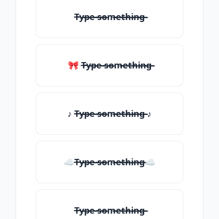
T̶̴y̶̴p̶̴e̶̴ ̶̴s̶̴o̶̴m̶̴e̶̴t̶̴h̶̴i̶̴n̶̴g̶̴
🎀 T̶̴y̶̴p̶̴e̶̴ ̶̴s̶̴o̶̴m̶̴e̶̴t̶̴h̶̴i̶̴n̶̴g̶̴
♪ T̶̴y̶̴p̶̴e̶̴ ̶̴s̶̴o̶̴m̶̴e̶̴t̶̴h̶̴i̶̴n̶̴g̶̴ ♪
☁T̶̴y̶̴p̶̴e̶̴ ̶̴s̶̴o̶̴m̶̴e̶̴t̶̴h̶̴i̶̴n̶̴g̶̴☁
T̶̴y̶̴p̶̴e̶̴ ̶̴s̶̴o̶̴m̶̴e̶̴t̶̴h̶̴i̶̴n̶̴g̶̴