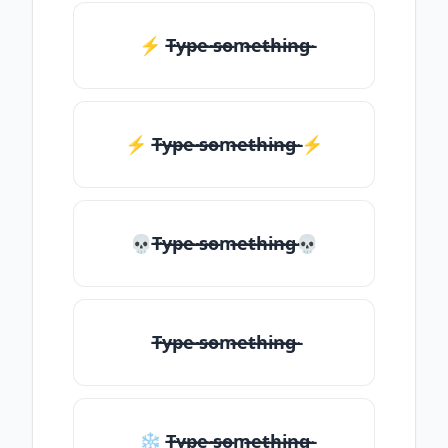
⚡ T̶̴y̶̴p̶̴e̶̴ ̶̴s̶̴o̶̴m̶̴e̶̴t̶̴h̶̴i̶̴n̶̴g̶̴
⚡️ T̶̴y̶̴p̶̴e̶̴ ̶̴s̶̴o̶̴m̶̴e̶̴t̶̴h̶̴i̶̴n̶̴g̶̴ ⚡️
💀T̶̴y̶̴p̶̴e̶̴ ̶̴s̶̴o̶̴m̶̴e̶̴t̶̴h̶̴i̶̴n̶̴g̶̴💀
T̶̴y̶̴p̶̴e̶̴ ̶̴s̶̴o̶̴m̶̴e̶̴t̶̴h̶̴i̶̴n̶̴g̶̴
❄ T̶̴y̶̴p̶̴e̶̴ ̶̴s̶̴o̶̴m̶̴e̶̴t̶̴h̶̴i̶̴n̶̴g̶̴