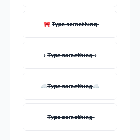
🎀 T̶̴y̶̴p̶̴e̶̴ ̶̴s̶̴o̶̴m̶̴e̶̴t̶̴h̶̴i̶̴n̶̴g̶̴
♪ T̶̴y̶̴p̶̴e̶̴ ̶̴s̶̴o̶̴m̶̴e̶̴t̶̴h̶̴i̶̴n̶̴g̶̴ ♪
☁T̶̴y̶̴p̶̴e̶̴ ̶̴s̶̴o̶̴m̶̴e̶̴t̶̴h̶̴i̶̴n̶̴g̶̴☁
T̶̴y̶̴p̶̴e̶̴ ̶̴s̶̴o̶̴m̶̴e̶̴t̶̴h̶̴i̶̴n̶̴g̶̴