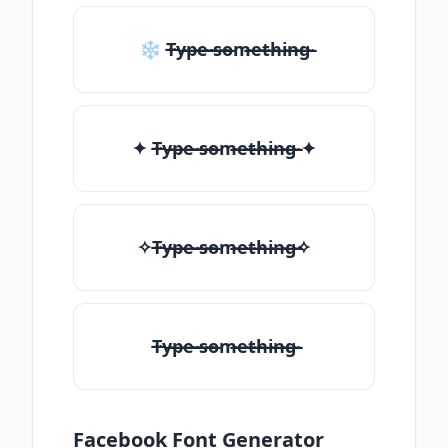
❄ T̶̴y̶̴p̶̴e̶̴ ̶̴s̶̴o̶̴m̶̴e̶̴t̶̴h̶̴i̶̴n̶̴g̶̴
✦ T̶̴y̶̴p̶̴e̶̴ ̶̴s̶̴o̶̴m̶̴e̶̴t̶̴h̶̴i̶̴n̶̴g̶̴ ✦
✧T̶̴y̶̴p̶̴e̶̴ ̶̴s̶̴o̶̴m̶̴e̶̴t̶̴h̶̴i̶̴n̶̴g̶̴✧
T̶̴y̶̴p̶̴e̶̴ ̶̴s̶̴o̶̴m̶̴e̶̴t̶̴h̶̴i̶̴n̶̴g̶̴
Facebook Font Generator