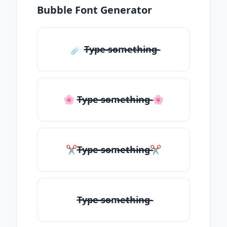
Bubble Font Generator
☄️ T̶̴y̶̴p̶̴e̶̴ ̶̴s̶̴o̶̴m̶̴e̶̴t̶̴h̶̴i̶̴n̶̴g̶̴
🌸 T̶̴y̶̴p̶̴e̶̴ ̶̴s̶̴o̶̴m̶̴e̶̴t̶̴h̶̴i̶̴n̶̴g̶̴ 🌸
✂T̶̴y̶̴p̶̴e̶̴ ̶̴s̶̴o̶̴m̶̴e̶̴t̶̴h̶̴i̶̴n̶̴g̶̴✂
T̶̴y̶̴p̶̴e̶̴ ̶̴s̶̴o̶̴m̶̴e̶̴t̶̴h̶̴i̶̴n̶̴g̶̴