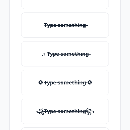
T̶̴y̶̴p̶̴e̶̴ ̶̴s̶̴o̶̴m̶̴e̶̴t̶̴h̶̴i̶̴n̶̴g̶̴
♫ T̶̴y̶̴p̶̴e̶̴ ̶̴s̶̴o̶̴m̶̴e̶̴t̶̴h̶̴i̶̴n̶̴g̶̴
✪ T̶̴y̶̴p̶̴e̶̴ ̶̴s̶̴o̶̴m̶̴e̶̴t̶̴h̶̴i̶̴n̶̴g̶̴ ✪
꧁T̶̴y̶̴p̶̴e̶̴ ̶̴s̶̴o̶̴m̶̴e̶̴t̶̴h̶̴i̶̴n̶̴g̶̴꧂