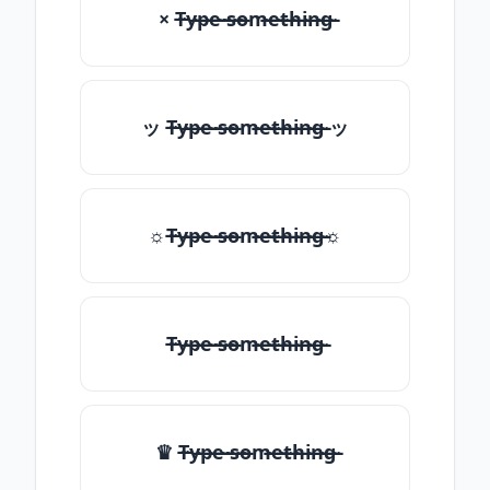
× T̶̴y̶̴p̶̴e̶̴ ̶̴s̶̴o̶̴m̶̴e̶̴t̶̴h̶̴i̶̴n̶̴g̶̴
ッ T̶̴y̶̴p̶̴e̶̴ ̶̴s̶̴o̶̴m̶̴e̶̴t̶̴h̶̴i̶̴n̶̴g̶̴ ッ
☼T̶̴y̶̴p̶̴e̶̴ ̶̴s̶̴o̶̴m̶̴e̶̴t̶̴h̶̴i̶̴n̶̴g̶̴☼
T̶̴y̶̴p̶̴e̶̴ ̶̴s̶̴o̶̴m̶̴e̶̴t̶̴h̶̴i̶̴n̶̴g̶̴
♛ T̶̴y̶̴p̶̴e̶̴ ̶̴s̶̴o̶̴m̶̴e̶̴t̶̴h̶̴i̶̴n̶̴g̶̴