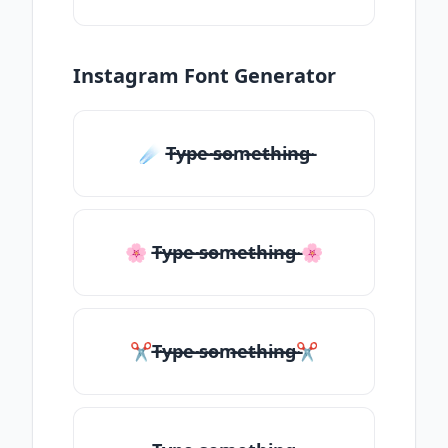
Instagram Font Generator
☄️ T̶̴y̶̴p̶̴e̶̴ ̶̴s̶̴o̶̴m̶̴e̶̴t̶̴h̶̴i̶̴n̶̴g̶̴
🌸 T̶̴y̶̴p̶̴e̶̴ ̶̴s̶̴o̶̴m̶̴e̶̴t̶̴h̶̴i̶̴n̶̴g̶̴ 🌸
✂T̶̴y̶̴p̶̴e̶̴ ̶̴s̶̴o̶̴m̶̴e̶̴t̶̴h̶̴i̶̴n̶̴g̶̴✂