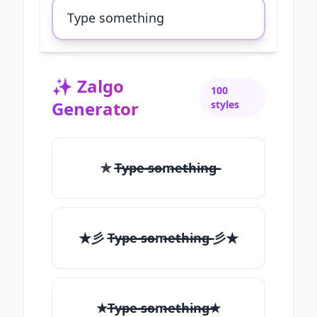
✨
Zalgo
100
Generator
styles
✯ T̶̴y̶̴p̶̴e̶̴ ̶̴s̶̴o̶̴m̶̴e̶̴t̶̴h̶̴i̶̴n̶̴g̶̴
★彡 T̶̴y̶̴p̶̴e̶̴ ̶̴s̶̴o̶̴m̶̴e̶̴t̶̴h̶̴i̶̴n̶̴g̶̴ 彡★
★T̶̴y̶̴p̶̴e̶̴ ̶̴s̶̴o̶̴m̶̴e̶̴t̶̴h̶̴i̶̴n̶̴g̶̴★