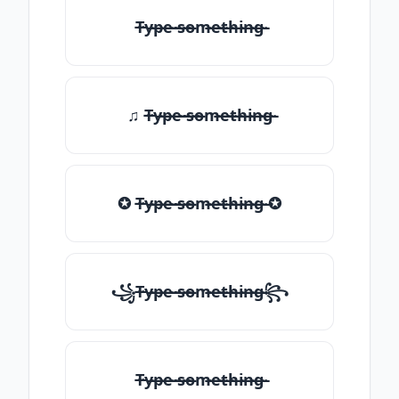
T̶̴y̶̴p̶̴e̶̴ ̶̴s̶̴o̶̴m̶̴e̶̴t̶̴h̶̴i̶̴n̶̴g̶̴
♫ T̶̴y̶̴p̶̴e̶̴ ̶̴s̶̴o̶̴m̶̴e̶̴t̶̴h̶̴i̶̴n̶̴g̶̴
✪ T̶̴y̶̴p̶̴e̶̴ ̶̴s̶̴o̶̴m̶̴e̶̴t̶̴h̶̴i̶̴n̶̴g̶̴ ✪
꧁T̶̴y̶̴p̶̴e̶̴ ̶̴s̶̴o̶̴m̶̴e̶̴t̶̴h̶̴i̶̴n̶̴g̶̴꧂
T̶̴y̶̴p̶̴e̶̴ ̶̴s̶̴o̶̴m̶̴e̶̴t̶̴h̶̴i̶̴n̶̴g̶̴