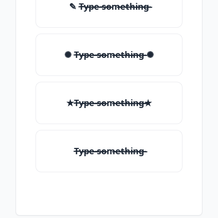
✎ T̶̴y̶̴p̶̴e̶̴ ̶̴s̶̴o̶̴m̶̴e̶̴t̶̴h̶̴i̶̴n̶̴g̶̴
✺ T̶̴y̶̴p̶̴e̶̴ ̶̴s̶̴o̶̴m̶̴e̶̴t̶̴h̶̴i̶̴n̶̴g̶̴ ✺
★T̶̴y̶̴p̶̴e̶̴ ̶̴s̶̴o̶̴m̶̴e̶̴t̶̴h̶̴i̶̴n̶̴g̶̴★
T̶̴y̶̴p̶̴e̶̴ ̶̴s̶̴o̶̴m̶̴e̶̴t̶̴h̶̴i̶̴n̶̴g̶̴