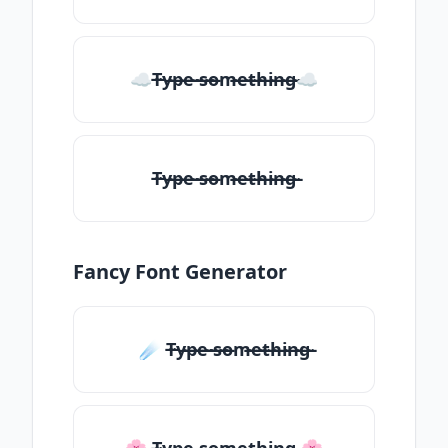
☁T̶̴y̶̴p̶̴e̶̴ ̶̴s̶̴o̶̴m̶̴e̶̴t̶̴h̶̴i̶̴n̶̴g̶̴☁
T̶̴y̶̴p̶̴e̶̴ ̶̴s̶̴o̶̴m̶̴e̶̴t̶̴h̶̴i̶̴n̶̴g̶̴
Fancy Font Generator
☄️ T̶̴y̶̴p̶̴e̶̴ ̶̴s̶̴o̶̴m̶̴e̶̴t̶̴h̶̴i̶̴n̶̴g̶̴