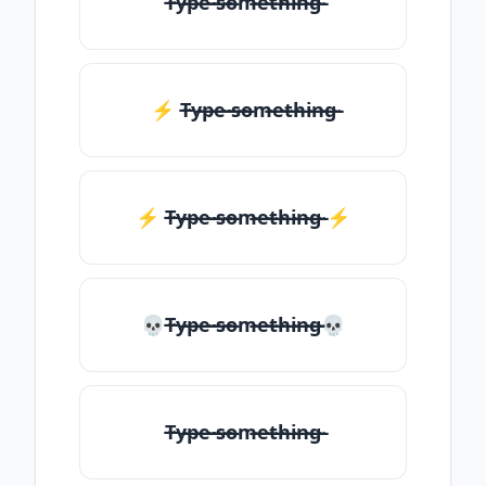
T̶̴y̶̴p̶̴e̶̴ ̶̴s̶̴o̶̴m̶̴e̶̴t̶̴h̶̴i̶̴n̶̴g̶̴
⚡ T̶̴y̶̴p̶̴e̶̴ ̶̴s̶̴o̶̴m̶̴e̶̴t̶̴h̶̴i̶̴n̶̴g̶̴
⚡️ T̶̴y̶̴p̶̴e̶̴ ̶̴s̶̴o̶̴m̶̴e̶̴t̶̴h̶̴i̶̴n̶̴g̶̴ ⚡️
💀T̶̴y̶̴p̶̴e̶̴ ̶̴s̶̴o̶̴m̶̴e̶̴t̶̴h̶̴i̶̴n̶̴g̶̴💀
T̶̴y̶̴p̶̴e̶̴ ̶̴s̶̴o̶̴m̶̴e̶̴t̶̴h̶̴i̶̴n̶̴g̶̴