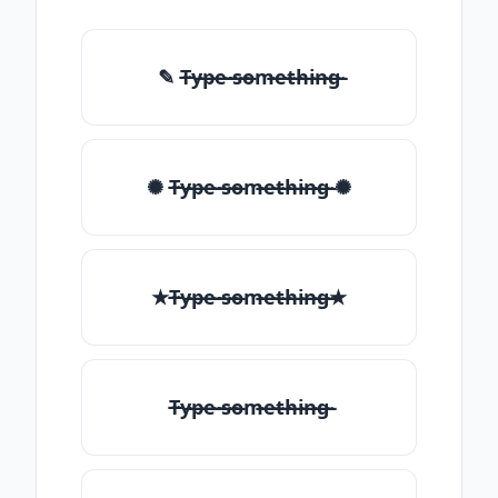
✎ T̶̴y̶̴p̶̴e̶̴ ̶̴s̶̴o̶̴m̶̴e̶̴t̶̴h̶̴i̶̴n̶̴g̶̴
✺ T̶̴y̶̴p̶̴e̶̴ ̶̴s̶̴o̶̴m̶̴e̶̴t̶̴h̶̴i̶̴n̶̴g̶̴ ✺
★T̶̴y̶̴p̶̴e̶̴ ̶̴s̶̴o̶̴m̶̴e̶̴t̶̴h̶̴i̶̴n̶̴g̶̴★
T̶̴y̶̴p̶̴e̶̴ ̶̴s̶̴o̶̴m̶̴e̶̴t̶̴h̶̴i̶̴n̶̴g̶̴