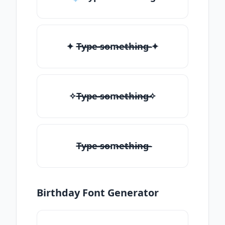
✦ T̶̴y̶̴p̶̴e̶̴ ̶̴s̶̴o̶̴m̶̴e̶̴t̶̴h̶̴i̶̴n̶̴g̶̴ ✦
✧T̶̴y̶̴p̶̴e̶̴ ̶̴s̶̴o̶̴m̶̴e̶̴t̶̴h̶̴i̶̴n̶̴g̶̴✧
T̶̴y̶̴p̶̴e̶̴ ̶̴s̶̴o̶̴m̶̴e̶̴t̶̴h̶̴i̶̴n̶̴g̶̴
Birthday Font Generator