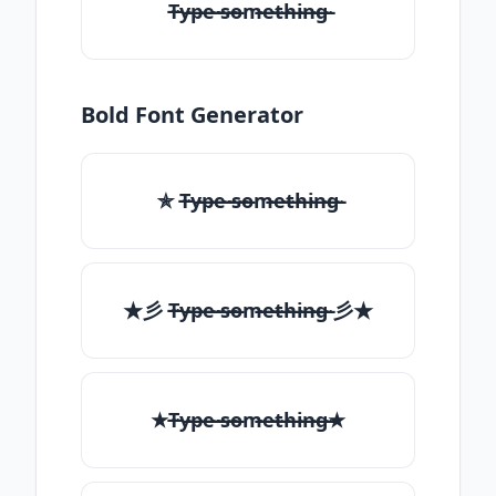
T̶̴y̶̴p̶̴e̶̴ ̶̴s̶̴o̶̴m̶̴e̶̴t̶̴h̶̴i̶̴n̶̴g̶̴
Bold Font Generator
✯ T̶̴y̶̴p̶̴e̶̴ ̶̴s̶̴o̶̴m̶̴e̶̴t̶̴h̶̴i̶̴n̶̴g̶̴
★彡 T̶̴y̶̴p̶̴e̶̴ ̶̴s̶̴o̶̴m̶̴e̶̴t̶̴h̶̴i̶̴n̶̴g̶̴ 彡★
★T̶̴y̶̴p̶̴e̶̴ ̶̴s̶̴o̶̴m̶̴e̶̴t̶̴h̶̴i̶̴n̶̴g̶̴★