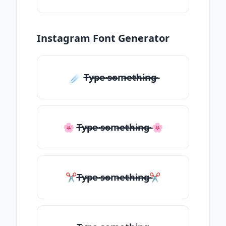
Instagram Font Generator
☄️ T̶̴y̶̴p̶̴e̶̴ ̶̴s̶̴o̶̴m̶̴e̶̴t̶̴h̶̴i̶̴n̶̴g̶̴
🌸 T̶̴y̶̴p̶̴e̶̴ ̶̴s̶̴o̶̴m̶̴e̶̴t̶̴h̶̴i̶̴n̶̴g̶̴ 🌸
✂T̶̴y̶̴p̶̴e̶̴ ̶̴s̶̴o̶̴m̶̴e̶̴t̶̴h̶̴i̶̴n̶̴g̶̴✂