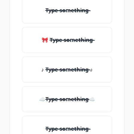
T̶̴y̶̴p̶̴e̶̴ ̶̴s̶̴o̶̴m̶̴e̶̴t̶̴h̶̴i̶̴n̶̴g̶̴
🎀 T̶̴y̶̴p̶̴e̶̴ ̶̴s̶̴o̶̴m̶̴e̶̴t̶̴h̶̴i̶̴n̶̴g̶̴
♪ T̶̴y̶̴p̶̴e̶̴ ̶̴s̶̴o̶̴m̶̴e̶̴t̶̴h̶̴i̶̴n̶̴g̶̴ ♪
☁T̶̴y̶̴p̶̴e̶̴ ̶̴s̶̴o̶̴m̶̴e̶̴t̶̴h̶̴i̶̴n̶̴g̶̴☁
T̶̴y̶̴p̶̴e̶̴ ̶̴s̶̴o̶̴m̶̴e̶̴t̶̴h̶̴i̶̴n̶̴g̶̴