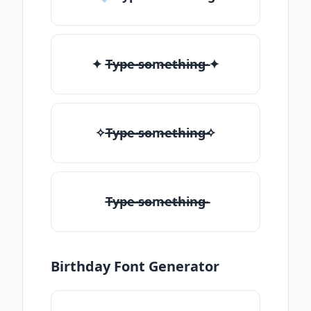
✦ T̶̴y̶̴p̶̴e̶̴ ̶̴s̶̴o̶̴m̶̴e̶̴t̶̴h̶̴i̶̴n̶̴g̶̴ ✦
✧T̶̴y̶̴p̶̴e̶̴ ̶̴s̶̴o̶̴m̶̴e̶̴t̶̴h̶̴i̶̴n̶̴g̶̴✧
T̶̴y̶̴p̶̴e̶̴ ̶̴s̶̴o̶̴m̶̴e̶̴t̶̴h̶̴i̶̴n̶̴g̶̴
Birthday Font Generator