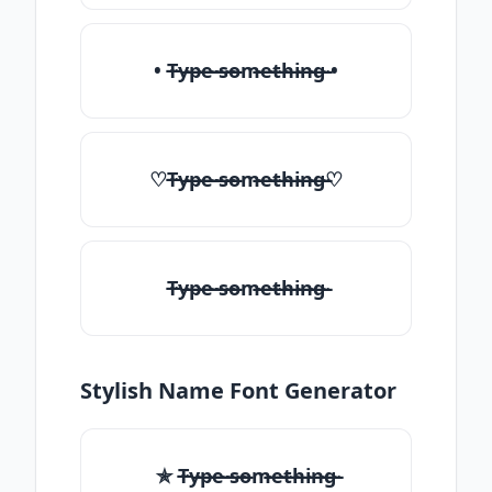
• T̶̴y̶̴p̶̴e̶̴ ̶̴s̶̴o̶̴m̶̴e̶̴t̶̴h̶̴i̶̴n̶̴g̶̴ •
♡T̶̴y̶̴p̶̴e̶̴ ̶̴s̶̴o̶̴m̶̴e̶̴t̶̴h̶̴i̶̴n̶̴g̶̴♡
T̶̴y̶̴p̶̴e̶̴ ̶̴s̶̴o̶̴m̶̴e̶̴t̶̴h̶̴i̶̴n̶̴g̶̴
Stylish Name Font Generator
✯ T̶̴y̶̴p̶̴e̶̴ ̶̴s̶̴o̶̴m̶̴e̶̴t̶̴h̶̴i̶̴n̶̴g̶̴