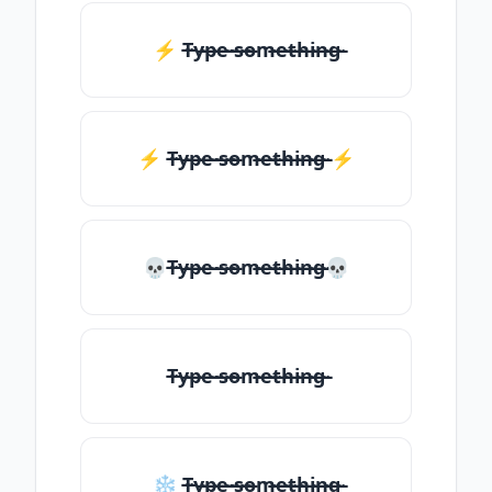
⚡ T̶̴y̶̴p̶̴e̶̴ ̶̴s̶̴o̶̴m̶̴e̶̴t̶̴h̶̴i̶̴n̶̴g̶̴
⚡️ T̶̴y̶̴p̶̴e̶̴ ̶̴s̶̴o̶̴m̶̴e̶̴t̶̴h̶̴i̶̴n̶̴g̶̴ ⚡️
💀T̶̴y̶̴p̶̴e̶̴ ̶̴s̶̴o̶̴m̶̴e̶̴t̶̴h̶̴i̶̴n̶̴g̶̴💀
T̶̴y̶̴p̶̴e̶̴ ̶̴s̶̴o̶̴m̶̴e̶̴t̶̴h̶̴i̶̴n̶̴g̶̴
❄ T̶̴y̶̴p̶̴e̶̴ ̶̴s̶̴o̶̴m̶̴e̶̴t̶̴h̶̴i̶̴n̶̴g̶̴