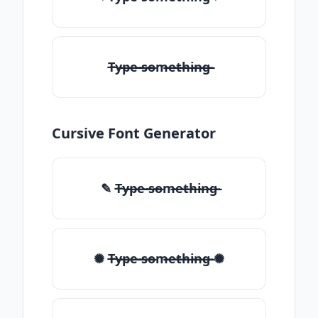
T̶̴y̶̴p̶̴e̶̴ ̶̴s̶̴o̶̴m̶̴e̶̴t̶̴h̶̴i̶̴n̶̴g̶̴
Cursive Font Generator
✎ T̶̴y̶̴p̶̴e̶̴ ̶̴s̶̴o̶̴m̶̴e̶̴t̶̴h̶̴i̶̴n̶̴g̶̴
✺ T̶̴y̶̴p̶̴e̶̴ ̶̴s̶̴o̶̴m̶̴e̶̴t̶̴h̶̴i̶̴n̶̴g̶̴ ✺