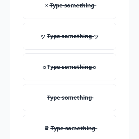
× T̶̴y̶̴p̶̴e̶̴ ̶̴s̶̴o̶̴m̶̴e̶̴t̶̴h̶̴i̶̴n̶̴g̶̴
ッ T̶̴y̶̴p̶̴e̶̴ ̶̴s̶̴o̶̴m̶̴e̶̴t̶̴h̶̴i̶̴n̶̴g̶̴ ッ
☼T̶̴y̶̴p̶̴e̶̴ ̶̴s̶̴o̶̴m̶̴e̶̴t̶̴h̶̴i̶̴n̶̴g̶̴☼
T̶̴y̶̴p̶̴e̶̴ ̶̴s̶̴o̶̴m̶̴e̶̴t̶̴h̶̴i̶̴n̶̴g̶̴
♛ T̶̴y̶̴p̶̴e̶̴ ̶̴s̶̴o̶̴m̶̴e̶̴t̶̴h̶̴i̶̴n̶̴g̶̴