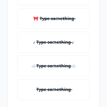
🎀 T̶̴y̶̴p̶̴e̶̴ ̶̴s̶̴o̶̴m̶̴e̶̴t̶̴h̶̴i̶̴n̶̴g̶̴
♪ T̶̴y̶̴p̶̴e̶̴ ̶̴s̶̴o̶̴m̶̴e̶̴t̶̴h̶̴i̶̴n̶̴g̶̴ ♪
☁T̶̴y̶̴p̶̴e̶̴ ̶̴s̶̴o̶̴m̶̴e̶̴t̶̴h̶̴i̶̴n̶̴g̶̴☁
T̶̴y̶̴p̶̴e̶̴ ̶̴s̶̴o̶̴m̶̴e̶̴t̶̴h̶̴i̶̴n̶̴g̶̴