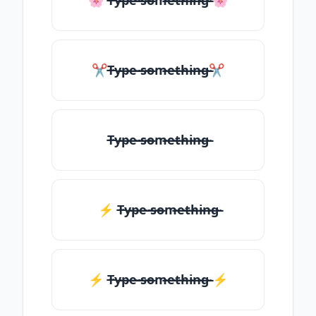
🌸 T̶̴y̶̴p̶̴e̶̴ ̶̴s̶̴o̶̴m̶̴e̶̴t̶̴h̶̴i̶̴n̶̴g̶̴ 🌸
✂T̶̴y̶̴p̶̴e̶̴ ̶̴s̶̴o̶̴m̶̴e̶̴t̶̴h̶̴i̶̴n̶̴g̶̴✂
T̶̴y̶̴p̶̴e̶̴ ̶̴s̶̴o̶̴m̶̴e̶̴t̶̴h̶̴i̶̴n̶̴g̶̴
⚡ T̶̴y̶̴p̶̴e̶̴ ̶̴s̶̴o̶̴m̶̴e̶̴t̶̴h̶̴i̶̴n̶̴g̶̴
⚡️ T̶̴y̶̴p̶̴e̶̴ ̶̴s̶̴o̶̴m̶̴e̶̴t̶̴h̶̴i̶̴n̶̴g̶̴ ⚡️