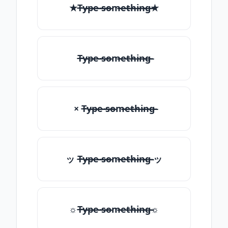
★T̶̴y̶̴p̶̴e̶̴ ̶̴s̶̴o̶̴m̶̴e̶̴t̶̴h̶̴i̶̴n̶̴g̶̴★
T̶̴y̶̴p̶̴e̶̴ ̶̴s̶̴o̶̴m̶̴e̶̴t̶̴h̶̴i̶̴n̶̴g̶̴
× T̶̴y̶̴p̶̴e̶̴ ̶̴s̶̴o̶̴m̶̴e̶̴t̶̴h̶̴i̶̴n̶̴g̶̴
ッ T̶̴y̶̴p̶̴e̶̴ ̶̴s̶̴o̶̴m̶̴e̶̴t̶̴h̶̴i̶̴n̶̴g̶̴ ッ
☼T̶̴y̶̴p̶̴e̶̴ ̶̴s̶̴o̶̴m̶̴e̶̴t̶̴h̶̴i̶̴n̶̴g̶̴☼