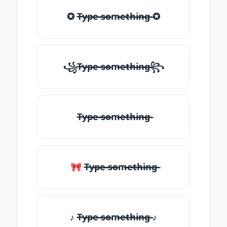
✪ T̶̴y̶̴p̶̴e̶̴ ̶̴s̶̴o̶̴m̶̴e̶̴t̶̴h̶̴i̶̴n̶̴g̶̴ ✪
꧁T̶̴y̶̴p̶̴e̶̴ ̶̴s̶̴o̶̴m̶̴e̶̴t̶̴h̶̴i̶̴n̶̴g̶̴꧂
T̶̴y̶̴p̶̴e̶̴ ̶̴s̶̴o̶̴m̶̴e̶̴t̶̴h̶̴i̶̴n̶̴g̶̴
🎀 T̶̴y̶̴p̶̴e̶̴ ̶̴s̶̴o̶̴m̶̴e̶̴t̶̴h̶̴i̶̴n̶̴g̶̴
♪ T̶̴y̶̴p̶̴e̶̴ ̶̴s̶̴o̶̴m̶̴e̶̴t̶̴h̶̴i̶̴n̶̴g̶̴ ♪