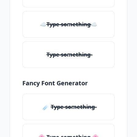
☁T̶̴y̶̴p̶̴e̶̴ ̶̴s̶̴o̶̴m̶̴e̶̴t̶̴h̶̴i̶̴n̶̴g̶̴☁
T̶̴y̶̴p̶̴e̶̴ ̶̴s̶̴o̶̴m̶̴e̶̴t̶̴h̶̴i̶̴n̶̴g̶̴
Fancy Font Generator
☄️ T̶̴y̶̴p̶̴e̶̴ ̶̴s̶̴o̶̴m̶̴e̶̴t̶̴h̶̴i̶̴n̶̴g̶̴