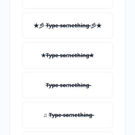
★彡 T̶̴y̶̴p̶̴e̶̴ ̶̴s̶̴o̶̴m̶̴e̶̴t̶̴h̶̴i̶̴n̶̴g̶̴ 彡★
★T̶̴y̶̴p̶̴e̶̴ ̶̴s̶̴o̶̴m̶̴e̶̴t̶̴h̶̴i̶̴n̶̴g̶̴★
T̶̴y̶̴p̶̴e̶̴ ̶̴s̶̴o̶̴m̶̴e̶̴t̶̴h̶̴i̶̴n̶̴g̶̴
♫ T̶̴y̶̴p̶̴e̶̴ ̶̴s̶̴o̶̴m̶̴e̶̴t̶̴h̶̴i̶̴n̶̴g̶̴