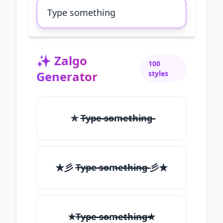
✨
Zalgo
100
Generator
styles
✯ T̶̴y̶̴p̶̴e̶̴ ̶̴s̶̴o̶̴m̶̴e̶̴t̶̴h̶̴i̶̴n̶̴g̶̴
★彡 T̶̴y̶̴p̶̴e̶̴ ̶̴s̶̴o̶̴m̶̴e̶̴t̶̴h̶̴i̶̴n̶̴g̶̴ 彡★
★T̶̴y̶̴p̶̴e̶̴ ̶̴s̶̴o̶̴m̶̴e̶̴t̶̴h̶̴i̶̴n̶̴g̶̴★