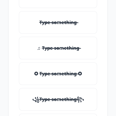
T̶̴y̶̴p̶̴e̶̴ ̶̴s̶̴o̶̴m̶̴e̶̴t̶̴h̶̴i̶̴n̶̴g̶̴
♫ T̶̴y̶̴p̶̴e̶̴ ̶̴s̶̴o̶̴m̶̴e̶̴t̶̴h̶̴i̶̴n̶̴g̶̴
✪ T̶̴y̶̴p̶̴e̶̴ ̶̴s̶̴o̶̴m̶̴e̶̴t̶̴h̶̴i̶̴n̶̴g̶̴ ✪
꧁T̶̴y̶̴p̶̴e̶̴ ̶̴s̶̴o̶̴m̶̴e̶̴t̶̴h̶̴i̶̴n̶̴g̶̴꧂