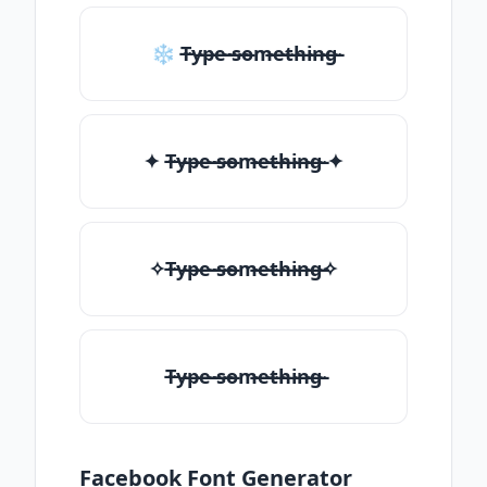
❄ T̶̴y̶̴p̶̴e̶̴ ̶̴s̶̴o̶̴m̶̴e̶̴t̶̴h̶̴i̶̴n̶̴g̶̴
✦ T̶̴y̶̴p̶̴e̶̴ ̶̴s̶̴o̶̴m̶̴e̶̴t̶̴h̶̴i̶̴n̶̴g̶̴ ✦
✧T̶̴y̶̴p̶̴e̶̴ ̶̴s̶̴o̶̴m̶̴e̶̴t̶̴h̶̴i̶̴n̶̴g̶̴✧
T̶̴y̶̴p̶̴e̶̴ ̶̴s̶̴o̶̴m̶̴e̶̴t̶̴h̶̴i̶̴n̶̴g̶̴
Facebook Font Generator