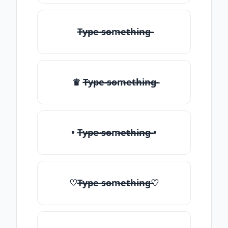
T̶̴y̶̴p̶̴e̶̴ ̶̴s̶̴o̶̴m̶̴e̶̴t̶̴h̶̴i̶̴n̶̴g̶̴
♛ T̶̴y̶̴p̶̴e̶̴ ̶̴s̶̴o̶̴m̶̴e̶̴t̶̴h̶̴i̶̴n̶̴g̶̴
• T̶̴y̶̴p̶̴e̶̴ ̶̴s̶̴o̶̴m̶̴e̶̴t̶̴h̶̴i̶̴n̶̴g̶̴ •
♡T̶̴y̶̴p̶̴e̶̴ ̶̴s̶̴o̶̴m̶̴e̶̴t̶̴h̶̴i̶̴n̶̴g̶̴♡