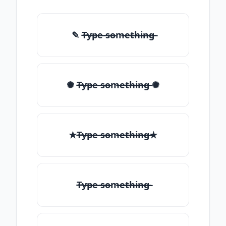
✎ T̶̴y̶̴p̶̴e̶̴ ̶̴s̶̴o̶̴m̶̴e̶̴t̶̴h̶̴i̶̴n̶̴g̶̴
✺ T̶̴y̶̴p̶̴e̶̴ ̶̴s̶̴o̶̴m̶̴e̶̴t̶̴h̶̴i̶̴n̶̴g̶̴ ✺
★T̶̴y̶̴p̶̴e̶̴ ̶̴s̶̴o̶̴m̶̴e̶̴t̶̴h̶̴i̶̴n̶̴g̶̴★
T̶̴y̶̴p̶̴e̶̴ ̶̴s̶̴o̶̴m̶̴e̶̴t̶̴h̶̴i̶̴n̶̴g̶̴