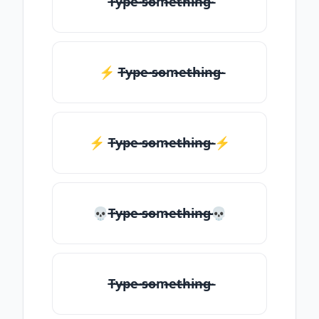
T̶̴y̶̴p̶̴e̶̴ ̶̴s̶̴o̶̴m̶̴e̶̴t̶̴h̶̴i̶̴n̶̴g̶̴
⚡ T̶̴y̶̴p̶̴e̶̴ ̶̴s̶̴o̶̴m̶̴e̶̴t̶̴h̶̴i̶̴n̶̴g̶̴
⚡️ T̶̴y̶̴p̶̴e̶̴ ̶̴s̶̴o̶̴m̶̴e̶̴t̶̴h̶̴i̶̴n̶̴g̶̴ ⚡️
💀T̶̴y̶̴p̶̴e̶̴ ̶̴s̶̴o̶̴m̶̴e̶̴t̶̴h̶̴i̶̴n̶̴g̶̴💀
T̶̴y̶̴p̶̴e̶̴ ̶̴s̶̴o̶̴m̶̴e̶̴t̶̴h̶̴i̶̴n̶̴g̶̴