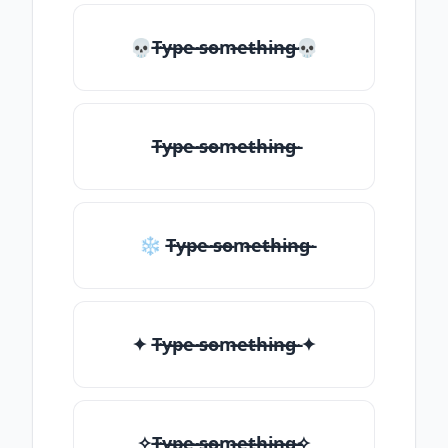
💀T̶̴y̶̴p̶̴e̶̴ ̶̴s̶̴o̶̴m̶̴e̶̴t̶̴h̶̴i̶̴n̶̴g̶̴💀
T̶̴y̶̴p̶̴e̶̴ ̶̴s̶̴o̶̴m̶̴e̶̴t̶̴h̶̴i̶̴n̶̴g̶̴
❄ T̶̴y̶̴p̶̴e̶̴ ̶̴s̶̴o̶̴m̶̴e̶̴t̶̴h̶̴i̶̴n̶̴g̶̴
✦ T̶̴y̶̴p̶̴e̶̴ ̶̴s̶̴o̶̴m̶̴e̶̴t̶̴h̶̴i̶̴n̶̴g̶̴ ✦
✧T̶̴y̶̴p̶̴e̶̴ ̶̴s̶̴o̶̴m̶̴e̶̴t̶̴h̶̴i̶̴n̶̴g̶̴✧