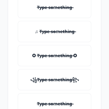
T̶̴y̶̴p̶̴e̶̴ ̶̴s̶̴o̶̴m̶̴e̶̴t̶̴h̶̴i̶̴n̶̴g̶̴
♫ T̶̴y̶̴p̶̴e̶̴ ̶̴s̶̴o̶̴m̶̴e̶̴t̶̴h̶̴i̶̴n̶̴g̶̴
✪ T̶̴y̶̴p̶̴e̶̴ ̶̴s̶̴o̶̴m̶̴e̶̴t̶̴h̶̴i̶̴n̶̴g̶̴ ✪
꧁T̶̴y̶̴p̶̴e̶̴ ̶̴s̶̴o̶̴m̶̴e̶̴t̶̴h̶̴i̶̴n̶̴g̶̴꧂
T̶̴y̶̴p̶̴e̶̴ ̶̴s̶̴o̶̴m̶̴e̶̴t̶̴h̶̴i̶̴n̶̴g̶̴