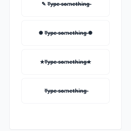
✎ T̶̴y̶̴p̶̴e̶̴ ̶̴s̶̴o̶̴m̶̴e̶̴t̶̴h̶̴i̶̴n̶̴g̶̴
✺ T̶̴y̶̴p̶̴e̶̴ ̶̴s̶̴o̶̴m̶̴e̶̴t̶̴h̶̴i̶̴n̶̴g̶̴ ✺
★T̶̴y̶̴p̶̴e̶̴ ̶̴s̶̴o̶̴m̶̴e̶̴t̶̴h̶̴i̶̴n̶̴g̶̴★
T̶̴y̶̴p̶̴e̶̴ ̶̴s̶̴o̶̴m̶̴e̶̴t̶̴h̶̴i̶̴n̶̴g̶̴