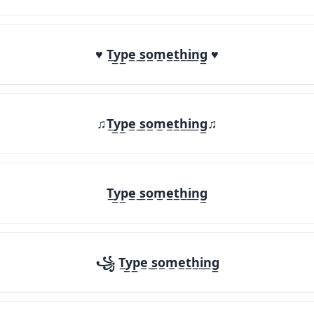
♥ T̲y̲p̲e̲ ̲s̲o̲m̲e̲t̲h̲i̲n̲g̲ ♥
♫T̲y̲p̲e̲ ̲s̲o̲m̲e̲t̲h̲i̲n̲g̲♫
T̲y̲p̲e̲ ̲s̲o̲m̲e̲t̲h̲i̲n̲g̲
꧁ T̲y̲p̲e̲ ̲s̲o̲m̲e̲t̲h̲i̲n̲g̲