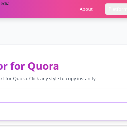
About
Platfor
or
for
Quora
xt for
Quora
. Click any style to copy instantly.