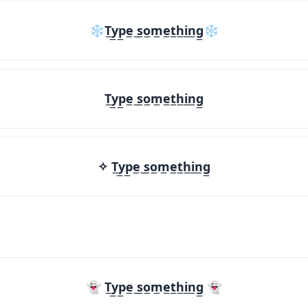
❄T̲y̲p̲e̲ ̲s̲o̲m̲e̲t̲h̲i̲n̲g̲❄
T̲y̲p̲e̲ ̲s̲o̲m̲e̲t̲h̲i̲n̲g̲
✧ T̲y̲p̲e̲ ̲s̲o̲m̲e̲t̲h̲i̲n̲g̲
👻 T̲y̲p̲e̲ ̲s̲o̲m̲e̲t̲h̲i̲n̲g̲ 👻