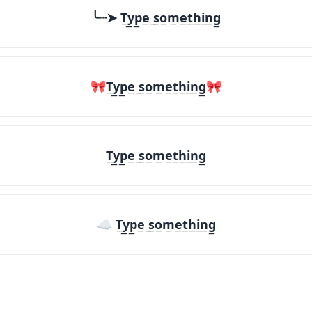
╰┈➤ T̲y̲p̲e̲ ̲s̲o̲m̲e̲t̲h̲i̲n̲g̲
🎀T̲y̲p̲e̲ ̲s̲o̲m̲e̲t̲h̲i̲n̲g̲🎀
T̲y̲p̲e̲ ̲s̲o̲m̲e̲t̲h̲i̲n̲g̲
☁ T̲y̲p̲e̲ ̲s̲o̲m̲e̲t̲h̲i̲n̲g̲