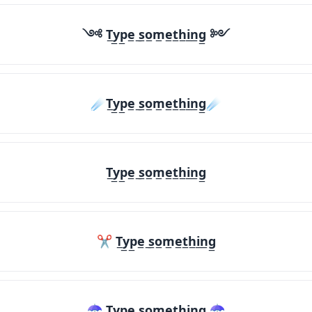
༺ T̲y̲p̲e̲ ̲s̲o̲m̲e̲t̲h̲i̲n̲g̲ ༻
☄️T̲y̲p̲e̲ ̲s̲o̲m̲e̲t̲h̲i̲n̲g̲☄️
T̲y̲p̲e̲ ̲s̲o̲m̲e̲t̲h̲i̲n̲g̲
✂ T̲y̲p̲e̲ ̲s̲o̲m̲e̲t̲h̲i̲n̲g̲
☂ T̲y̲p̲e̲ ̲s̲o̲m̲e̲t̲h̲i̲n̲g̲ ☂