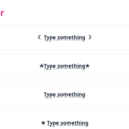
r
☾ T̲y̲p̲e̲ ̲s̲o̲m̲e̲t̲h̲i̲n̲g̲ ☽
✯T̲y̲p̲e̲ ̲s̲o̲m̲e̲t̲h̲i̲n̲g̲✯
T̲y̲p̲e̲ ̲s̲o̲m̲e̲t̲h̲i̲n̲g̲
★ T̲y̲p̲e̲ ̲s̲o̲m̲e̲t̲h̲i̲n̲g̲