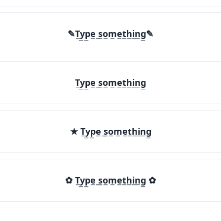
✎T̲y̲p̲e̲ ̲s̲o̲m̲e̲t̲h̲i̲n̲g̲✎
T̲y̲p̲e̲ ̲s̲o̲m̲e̲t̲h̲i̲n̲g̲
★ T̲y̲p̲e̲ ̲s̲o̲m̲e̲t̲h̲i̲n̲g̲
✿ T̲y̲p̲e̲ ̲s̲o̲m̲e̲t̲h̲i̲n̲g̲ ✿