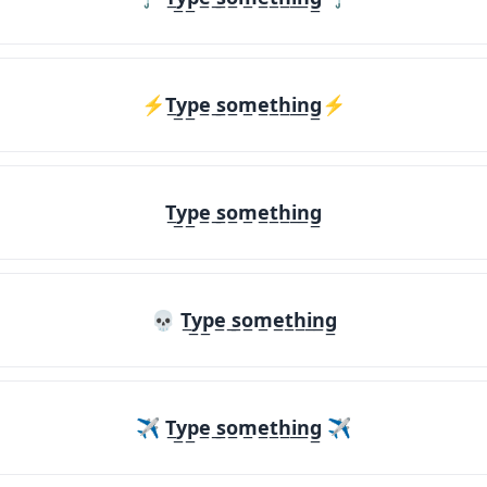
⚡T̲y̲p̲e̲ ̲s̲o̲m̲e̲t̲h̲i̲n̲g̲⚡
T̲y̲p̲e̲ ̲s̲o̲m̲e̲t̲h̲i̲n̲g̲
💀 T̲y̲p̲e̲ ̲s̲o̲m̲e̲t̲h̲i̲n̲g̲
✈ T̲y̲p̲e̲ ̲s̲o̲m̲e̲t̲h̲i̲n̲g̲ ✈