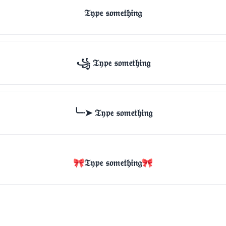
𝔗𝔶𝔭𝔢 𝔰𝔬𝔪𝔢𝔱𝔥𝔦𝔫𝔤
꧁ 𝔗𝔶𝔭𝔢 𝔰𝔬𝔪𝔢𝔱𝔥𝔦𝔫𝔤
╰┈➤ 𝔗𝔶𝔭𝔢 𝔰𝔬𝔪𝔢𝔱𝔥𝔦𝔫𝔤
🎀𝔗𝔶𝔭𝔢 𝔰𝔬𝔪𝔢𝔱𝔥𝔦𝔫𝔤🎀