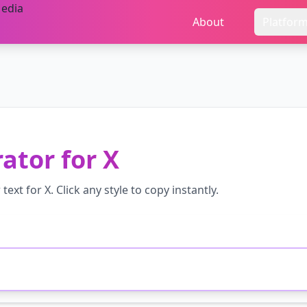
About
Platfor
rator
for
X
r
text for
X
. Click any style to copy instantly.