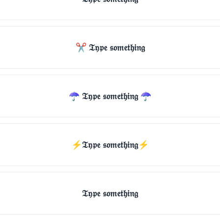
✂ 𝔗𝔶𝔭𝔢 𝔰𝔬𝔪𝔢𝔱𝔥𝔦𝔫𝔤
☂ 𝔗𝔶𝔭𝔢 𝔰𝔬𝔪𝔢𝔱𝔥𝔦𝔫𝔤 ☂
⚡𝔗𝔶𝔭𝔢 𝔰𝔬𝔪𝔢𝔱𝔥𝔦𝔫𝔤⚡
𝔗𝔶𝔭𝔢 𝔰𝔬𝔪𝔢𝔱𝔥𝔦𝔫𝔤