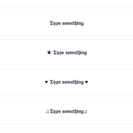
𝔗𝔶𝔭𝔢 𝔰𝔬𝔪𝔢𝔱𝔥𝔦𝔫𝔤
★ 𝔗𝔶𝔭𝔢 𝔰𝔬𝔪𝔢𝔱𝔥𝔦𝔫𝔤
♥ 𝔗𝔶𝔭𝔢 𝔰𝔬𝔪𝔢𝔱𝔥𝔦𝔫𝔤 ♥
♫𝔗𝔶𝔭𝔢 𝔰𝔬𝔪𝔢𝔱𝔥𝔦𝔫𝔤♫