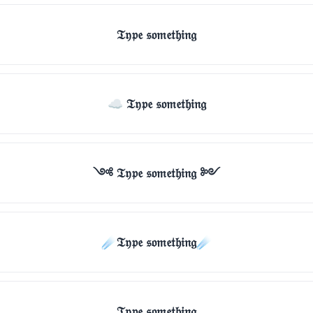
𝔗𝔶𝔭𝔢 𝔰𝔬𝔪𝔢𝔱𝔥𝔦𝔫𝔤
☁ 𝔗𝔶𝔭𝔢 𝔰𝔬𝔪𝔢𝔱𝔥𝔦𝔫𝔤
༺ 𝔗𝔶𝔭𝔢 𝔰𝔬𝔪𝔢𝔱𝔥𝔦𝔫𝔤 ༻
☄️𝔗𝔶𝔭𝔢 𝔰𝔬𝔪𝔢𝔱𝔥𝔦𝔫𝔤☄️
𝔗𝔶𝔭𝔢 𝔰𝔬𝔪𝔢𝔱𝔥𝔦𝔫𝔤