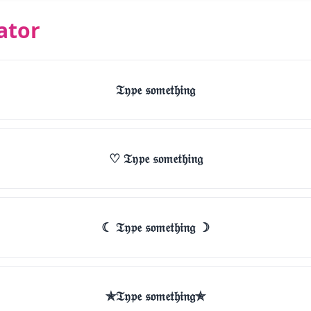
ator
𝔗𝔶𝔭𝔢 𝔰𝔬𝔪𝔢𝔱𝔥𝔦𝔫𝔤
♡ 𝔗𝔶𝔭𝔢 𝔰𝔬𝔪𝔢𝔱𝔥𝔦𝔫𝔤
☾ 𝔗𝔶𝔭𝔢 𝔰𝔬𝔪𝔢𝔱𝔥𝔦𝔫𝔤 ☽
✯𝔗𝔶𝔭𝔢 𝔰𝔬𝔪𝔢𝔱𝔥𝔦𝔫𝔤✯