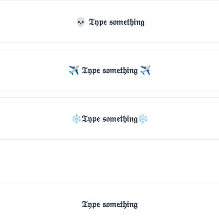
💀 𝔗𝔶𝔭𝔢 𝔰𝔬𝔪𝔢𝔱𝔥𝔦𝔫𝔤
✈ 𝔗𝔶𝔭𝔢 𝔰𝔬𝔪𝔢𝔱𝔥𝔦𝔫𝔤 ✈
❄𝔗𝔶𝔭𝔢 𝔰𝔬𝔪𝔢𝔱𝔥𝔦𝔫𝔤❄
𝔗𝔶𝔭𝔢 𝔰𝔬𝔪𝔢𝔱𝔥𝔦𝔫𝔤