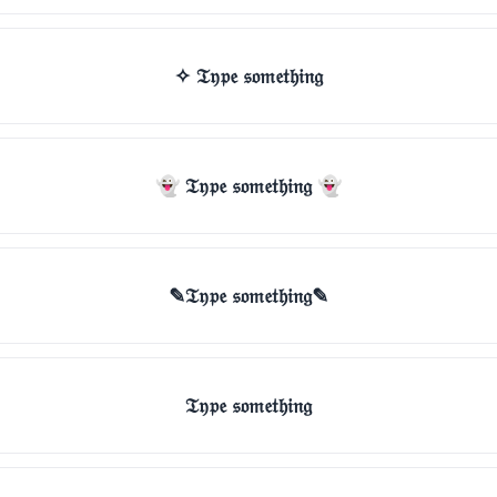
✧ 𝔗𝔶𝔭𝔢 𝔰𝔬𝔪𝔢𝔱𝔥𝔦𝔫𝔤
👻 𝔗𝔶𝔭𝔢 𝔰𝔬𝔪𝔢𝔱𝔥𝔦𝔫𝔤 👻
✎𝔗𝔶𝔭𝔢 𝔰𝔬𝔪𝔢𝔱𝔥𝔦𝔫𝔤✎
𝔗𝔶𝔭𝔢 𝔰𝔬𝔪𝔢𝔱𝔥𝔦𝔫𝔤